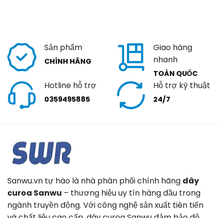
Sản phẩm
Giao hàng
nhanh
CHÍNH HÃNG
TOÀN QUỐC
Hotline hỗ trợ
Hỗ trợ kỹ thuật
0359495885
24/7
Sanwu.vn tự hào là nhà phân phối chính hãng
dây
curoa Sanwu
– thương hiệu uy tín hàng đầu trong
ngành truyền động. Với công nghệ sản xuất tiên tiến
và chất liệu cao cấp, dây curoa Sanwu đảm bảo độ