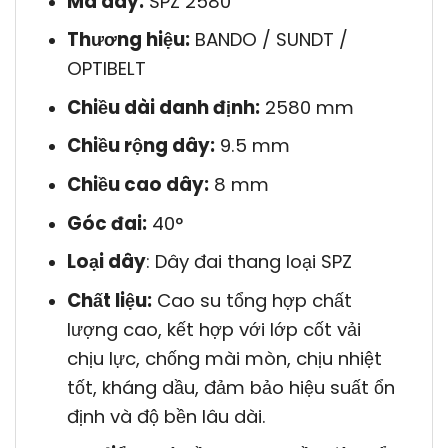
Mã dây:
SPZ 2580
Thương hiệu:
BANDO / SUNDT /
OPTIBELT
Chiều dài danh định:
2580 mm
Chiều rộng dây:
9.5 mm
Chiều cao dây:
8 mm
Góc đai:
40°
Loại dây
: Dây đai thang loại SPZ
Chất liệu:
Cao su tổng hợp chất
lượng cao, kết hợp với lớp cốt vải
chịu lực, chống mài mòn, chịu nhiệt
tốt, kháng dầu, đảm bảo hiệu suất ổn
định và độ bền lâu dài.