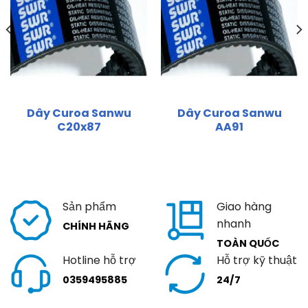
Dây Curoa Sanwu
Dây Curoa Sanwu
C20x87
AA91
Sản phẩm
Giao hàng
nhanh
CHÍNH HÃNG
TOÀN QUỐC
Hotline hỗ trợ
Hỗ trợ kỹ thuật
0359495885
24/7