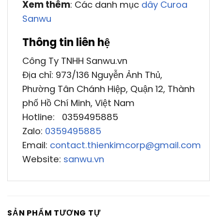
Xem thêm
: Các danh mục
dây Curoa
Sanwu
Thông tin liên hệ
Công Ty TNHH Sanwu.vn
Địa chỉ: 973/136 Nguyễn Ảnh Thủ,
Phường Tân Chánh Hiệp, Quận 12, Thành
phố Hồ Chí Minh, Việt Nam
Hotline: 0359495885
Zalo:
0359495885
Email:
contact.thienkimcorp@gmail.com
Website:
sanwu.vn
SẢN PHẨM TƯƠNG TỰ