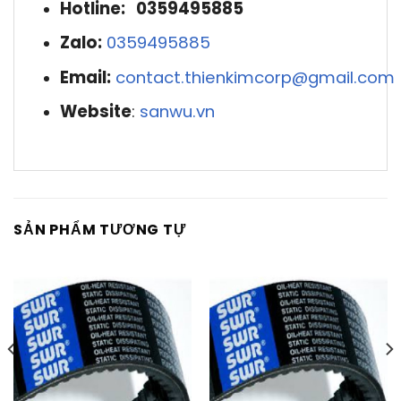
Hotline: 0359495885
Zalo:
0359495885
Email:
contact.thienkimcorp@gmail.com
Website
:
sanwu.vn
SẢN PHẨM TƯƠNG TỰ