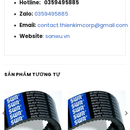
Hotline: 0359495885
Zalo:
0359495885
Email:
contact.thienkimcorp@gmail.com
Website
:
sanwu.vn
SẢN PHẨM TƯƠNG TỰ