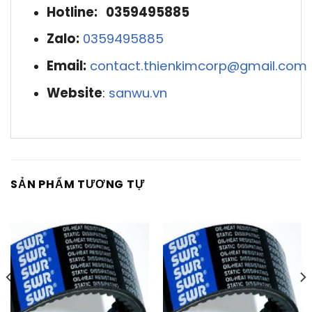
Hotline: 0359495885
Zalo:
0359495885
Email:
contact.thienkimcorp@gmail.com
Website
:
sanwu.vn
SẢN PHẨM TƯƠNG TỰ