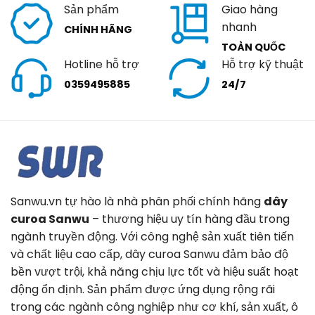
Sản phẩm
Giao hàng
nhanh
CHÍNH HÃNG
TOÀN QUỐC
Hotline hỗ trợ
Hỗ trợ kỹ thuật
0359495885
24/7
Sanwu.vn tự hào là nhà phân phối chính hãng
dây
curoa Sanwu
– thương hiệu uy tín hàng đầu trong
ngành truyền động. Với công nghệ sản xuất tiên tiến
và chất liệu cao cấp, dây curoa Sanwu đảm bảo độ
bền vượt trội, khả năng chịu lực tốt và hiệu suất hoạt
động ổn định. Sản phẩm được ứng dụng rộng rãi
trong các ngành công nghiệp như cơ khí, sản xuất, ô