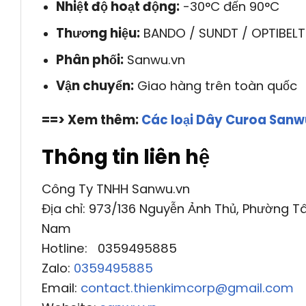
Nhiệt độ hoạt động:
-30°C đến 90°C
Thương hiệu:
BANDO / SUNDT / OPTIBELT
Phân phối:
Sanwu.vn
Vận chuyển:
Giao hàng trên toàn quốc
==> Xem thêm:
Các loại Dây Curoa San
Thông tin liên hệ
Công Ty TNHH Sanwu.vn
Địa chỉ: 973/136 Nguyễn Ảnh Thủ, Phường Tâ
Nam
Hotline: 0359495885
Zalo:
0359495885
Email:
contact.thienkimcorp@gmail.com