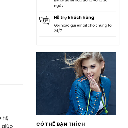
Bất kỳ trở lại nào trong vòng 30
ngày
Hỗ trợ khách hàng
Gọi hoặc gửi email cho chúng tôi
24/7
o hệ
CÓ THỂ BẠN THÍCH
 giúp