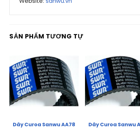
Website:
sanwu.vn
SẢN PHẨM TƯƠNG TỰ
Dây Curoa Sanwu AA78
Dây Curoa Sanwu 