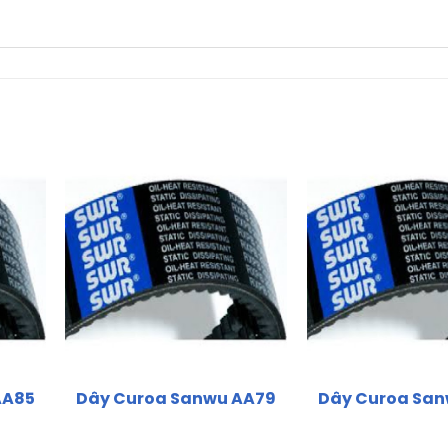
AA85
Dây Curoa Sanwu AA79
Dây Curoa Sa