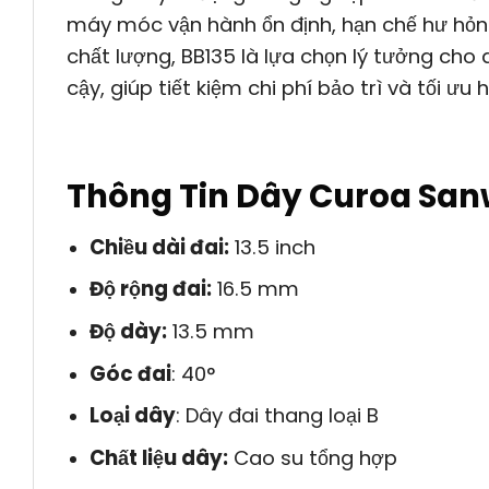
máy móc vận hành ổn định, hạn chế hư hỏng 
chất lượng, BB135 là lựa chọn lý tưởng cho
cậy, giúp tiết kiệm chi phí bảo trì và tối ưu
Thông Tin Dây Curoa San
Chiều dài đai:
13.5 inch
Độ rộng đai:
16.5 mm
Độ dày:
13.5 mm
Góc đai
: 40°
Loại dây
: Dây đai thang loại B
Chất liệu dây:
Cao su tổng hợp