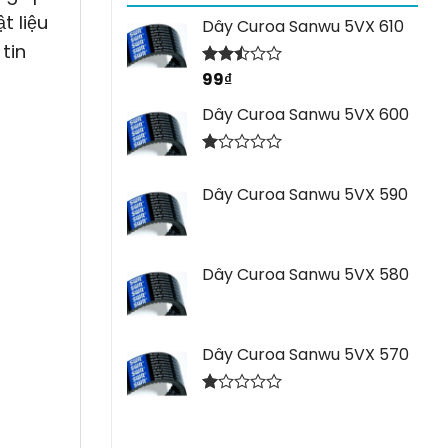
t liệu
Dây Curoa Sanwu 5VX 610
tin
99
₫
Được
xếp
hạng
Dây Curoa Sanwu 5VX 600
2.44
5 sao
Được
xếp
Dây Curoa Sanwu 5VX 590
hạng
1.00
5
sao
Dây Curoa Sanwu 5VX 580
Dây Curoa Sanwu 5VX 570
Được
xếp
hạng