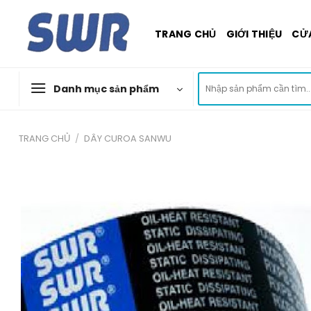
Skip
to
TRANG CHỦ
GIỚI THIỆU
CỬ
content
Tìm
Danh mục sản phẩm
kiếm:
TRANG CHỦ
/
DÂY CUROA SANWU