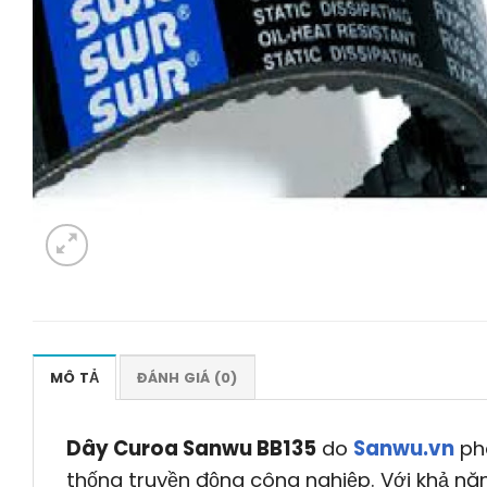
MÔ TẢ
ĐÁNH GIÁ (0)
Dây Curoa Sanwu BB135
do
Sanwu.vn
phâ
thống truyền động công nghiệp. Với khả nă