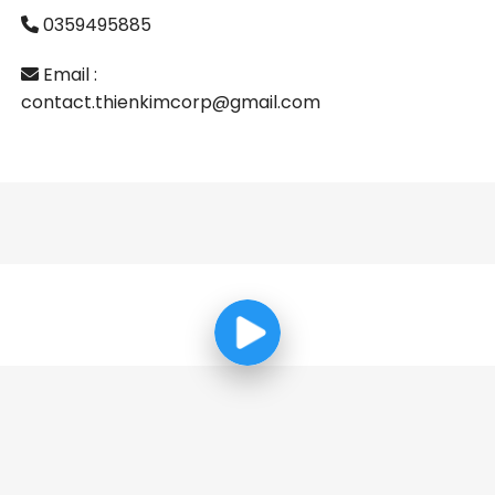
0359495885
Email :
contact.thienkimcorp@gmail.com