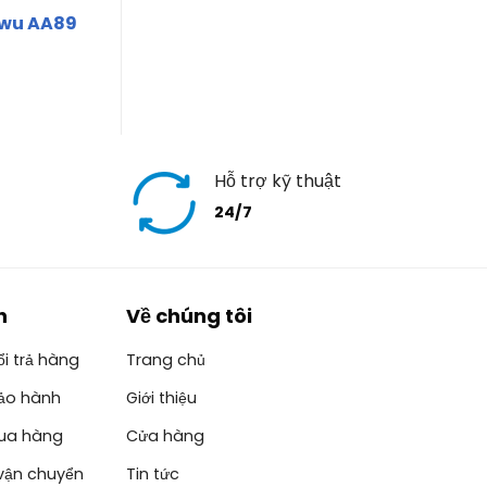
nwu AA89
Hỗ trợ kỹ thuật
24/7
h
Về chúng tôi
i trả hàng
Trang chủ
ảo hành
Giới thiệu
ua hàng
Cửa hàng
vận chuyển
Tin tức