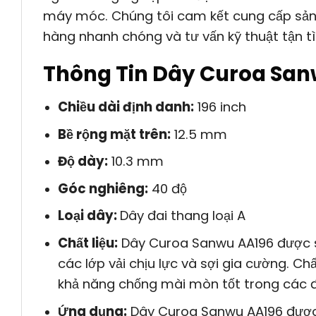
máy móc. Chúng tôi cam kết cung cấp sản 
hàng nhanh chóng và tư vấn kỹ thuật tận tì
Thông Tin Dây Curoa Sa
Chiều dài định danh:
196 inch
Bề rộng mặt trên:
12.5 mm
Độ dày:
10.3 mm
Góc nghiêng:
40 độ
Loại dây:
Dây đai thang loại A
Chất liệu:
Dây Curoa Sanwu AA196 được sả
các lớp vải chịu lực và sợi gia cường. Chấ
khả năng chống mài mòn tốt trong các đi
Ứng dụng:
Dây Curoa Sanwu AA196 được 