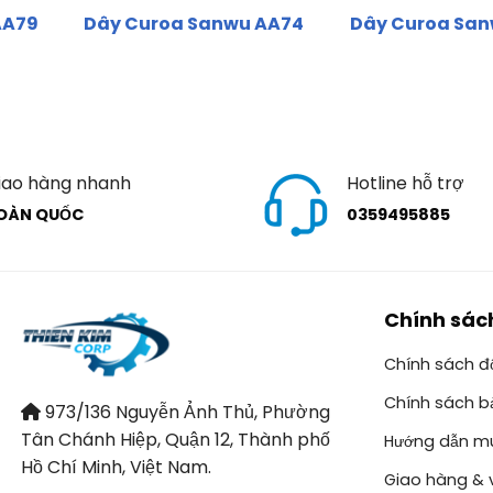
AA79
Dây Curoa Sanwu AA74
Dây Curoa Sa
iao hàng nhanh
Hotline hỗ trợ
OÀN QUỐC
0359495885
Chính sác
Chính sách đổ
Chính sách b
973/136 Nguyễn Ảnh Thủ, Phường
Tân Chánh Hiệp, Quận 12, Thành phố
Hướng dẫn m
Hồ Chí Minh, Việt Nam.
Giao hàng & 