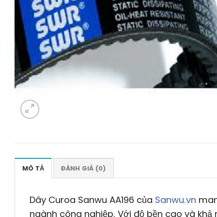
MÔ TẢ
ĐÁNH GIÁ (0)
Dây Curoa Sanwu AA196 của
Sanwu.vn
mang
ngành công nghiệp. Với độ bền cao và khả