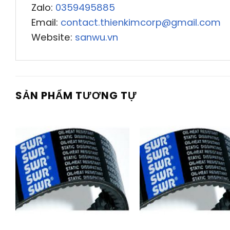
Zalo:
0359495885
Email:
contact.thienkimcorp@gmail.com
Website:
sanwu.vn
SẢN PHẨM TƯƠNG TỰ