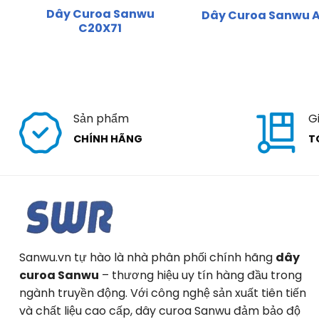
Dây Curoa Sanwu
Dây Curoa Sanwu 
C20X71
Sản phẩm
G
CHÍNH HÃNG
T
Sanwu.vn tự hào là nhà phân phối chính hãng
dây
curoa Sanwu
– thương hiệu uy tín hàng đầu trong
ngành truyền động. Với công nghệ sản xuất tiên tiến
và chất liệu cao cấp, dây curoa Sanwu đảm bảo độ