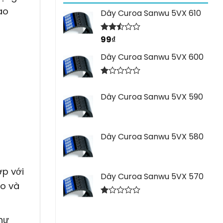
ao
Dây Curoa Sanwu 5VX 610
99
₫
Được
xếp
hạng
Dây Curoa Sanwu 5VX 600
2.44
5 sao
Được
xếp
Dây Curoa Sanwu 5VX 590
hạng
1.00
5
sao
Dây Curoa Sanwu 5VX 580
ợp với
Dây Curoa Sanwu 5VX 570
ao và
Được
xếp
hư
hạng