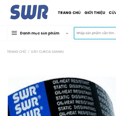
Skip
to
TRANG CHỦ
GIỚI THIỆU
CỬ
content
Tìm
Danh mục sản phẩm
kiếm:
TRANG CHỦ
/
DÂY CUROA SANWU