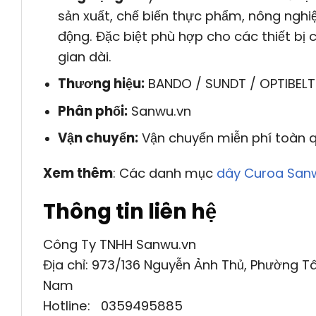
sản xuất, chế biến thực phẩm, nông ngh
động. Đặc biệt phù hợp cho các thiết bị 
gian dài.
Thương hiệu:
BANDO / SUNDT / OPTIBELT
Phân phối:
Sanwu.vn
Vận chuyển:
Vận chuyển miễn phí toàn 
Xem thêm
: Các danh mục
dây Curoa San
Thông tin liên hệ
Công Ty TNHH Sanwu.vn
Địa chỉ: 973/136 Nguyễn Ảnh Thủ, Phường Tâ
Nam
Hotline: 0359495885