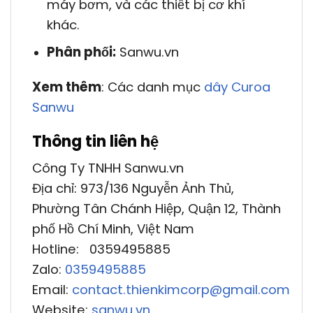
máy bơm, và các thiết bị cơ khí
khác.
Phân phối:
Sanwu.vn
Xem thêm
: Các danh mục
dây Curoa
Sanwu
Thông tin liên hệ
Công Ty TNHH Sanwu.vn
Địa chỉ: 973/136 Nguyễn Ảnh Thủ,
Phường Tân Chánh Hiệp, Quận 12, Thành
phố Hồ Chí Minh, Việt Nam
Hotline: 0359495885
Zalo:
0359495885
Email:
contact.thienkimcorp@gmail.com
Website:
sanwu.vn