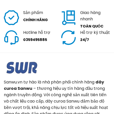
Sản phẩm
Giao hàng
nhanh
CHÍNH HÃNG
TOÀN QUỐC
Hotline hỗ trợ
Hỗ trợ kỹ thuật
0359495885
24/7
Sanwu.vn tự hào là nhà phân phối chính hãng
dây
curoa Sanwu
– thương hiệu uy tín hàng đầu trong
ngành truyền động. Với công nghệ sản xuất tiên tiến
và chất liệu cao cấp, dây curoa Sanwu đảm bảo độ
bền vượt trội, khả năng chịu lực tốt và hiệu suất hoạt
động ổn định. Sản phẩm được ứng dụng rộng rãi