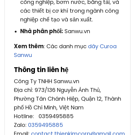
công nghiệp, bơm nước, băng tải, và
các thiết bị cơ khí trong ngành công
nghiệp chế tạo và sản xuất.
Nhà phân phối:
Sanwu.vn
Xem thêm
: Các danh mục
dây Curoa
Sanwu
Thông tin liên hệ
Công Ty TNHH Sanwu.vn
Địa chỉ: 973/136 Nguyễn Ảnh Thủ,
Phường Tân Chánh Hiệp, Quận 12, Thành
phố Hồ Chí Minh, Việt Nam
Hotline: 0359495885
Zalo:
0359495885
Email:
contact.thienkimcorp@gmail.com