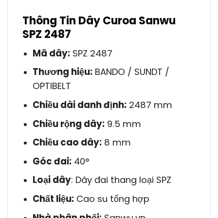
Thông Tin Dây Curoa Sanwu
SPZ 2487
Mã dây:
SPZ 2487
Thương hiệu:
BANDO / SUNDT /
OPTIBELT
Chiều dài danh định:
2487 mm
Chiều rộng dây:
9.5 mm
Chiều cao dây:
8 mm
Góc đai:
40°
Loại dây
: Dây đai thang loại SPZ
Chất liệu:
Cao su tổng hợp
Nhà phân phối:
Sanwu.vn