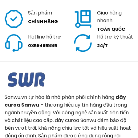
Sản phẩm
Giao hàng
nhanh
CHÍNH HÃNG
TOÀN QUỐC
Hotline hỗ trợ
Hỗ trợ kỹ thuật
0359495885
24/7
Sanwu.vn tự hào là nhà phân phối chính hãng
dây
curoa Sanwu
– thương hiệu uy tín hàng đầu trong
ngành truyền động. Với công nghệ sản xuất tiên tiến
và chất liệu cao cấp, dây curoa Sanwu đảm bảo độ
bền vượt trội, khả năng chịu lực tốt và hiệu suất hoạt
động ổn định. Sản phẩm được ứng dụng rộng rãi