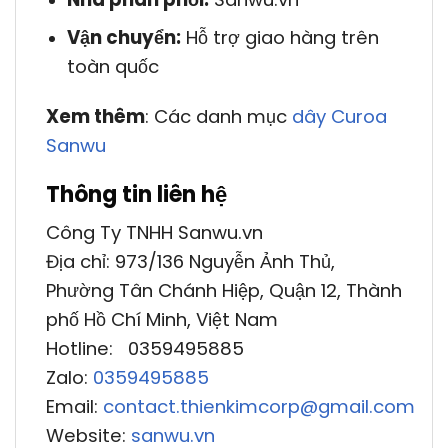
Vận chuyển:
Hỗ trợ giao hàng trên
toàn quốc
Xem thêm
: Các danh mục
dây Curoa
Sanwu
Thông tin liên hệ
Công Ty TNHH Sanwu.vn
Địa chỉ: 973/136 Nguyễn Ảnh Thủ,
Phường Tân Chánh Hiệp, Quận 12, Thành
phố Hồ Chí Minh, Việt Nam
Hotline: 0359495885
Zalo:
0359495885
Email:
contact.thienkimcorp@gmail.com
Website:
sanwu.vn