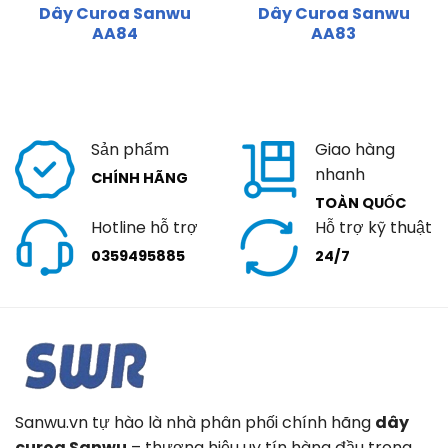
Dây Curoa Sanwu
Dây Curoa Sanwu
AA84
AA83
Sản phẩm
Giao hàng
nhanh
CHÍNH HÃNG
TOÀN QUỐC
Hotline hỗ trợ
Hỗ trợ kỹ thuật
0359495885
24/7
Sanwu.vn tự hào là nhà phân phối chính hãng
dây
curoa Sanwu
– thương hiệu uy tín hàng đầu trong