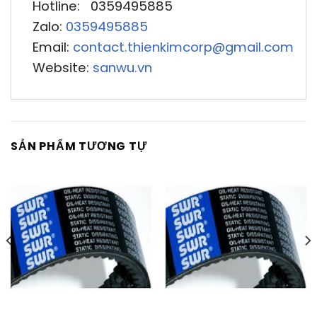
Hotline: 0359495885
Zalo:
0359495885
Email:
contact.thienkimcorp@gmail.com
Website:
sanwu.vn
SẢN PHẨM TƯƠNG TỰ