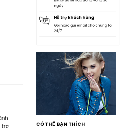
Bất kỳ trở lại nào trong vòng 30
ngày
Hỗ trợ khách hàng
Gọi hoặc gửi email cho chúng tôi
24/7
ành
CÓ THỂ BẠN THÍCH
 trợ