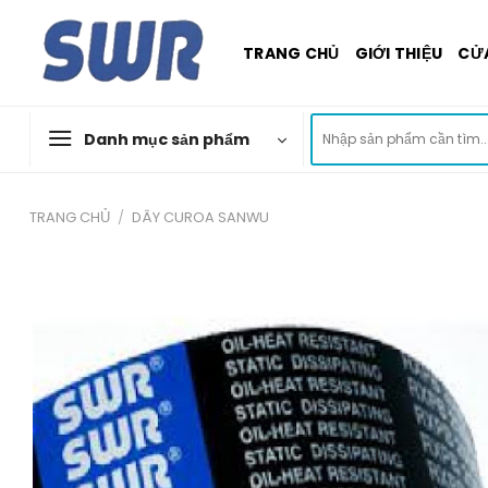
Skip
to
TRANG CHỦ
GIỚI THIỆU
CỬ
content
Tìm
Danh mục sản phẩm
kiếm:
TRANG CHỦ
/
DÂY CUROA SANWU