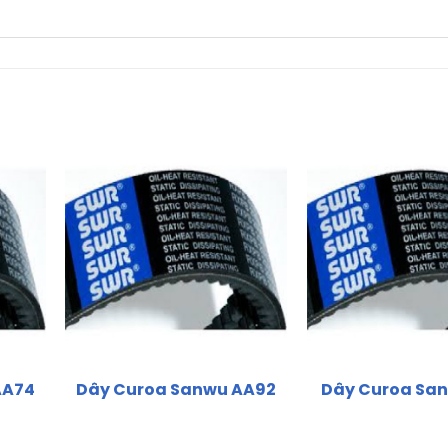
AA74
Dây Curoa Sanwu AA92
Dây Curoa San