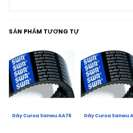
SẢN PHẨM TƯƠNG TỰ
Dây Curoa Sanwu AA76
Dây Curoa Sanwu 