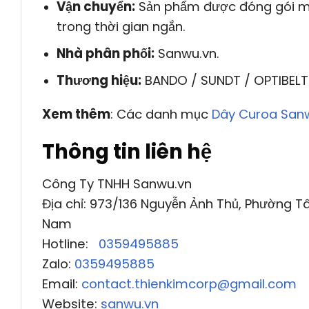
Vận chuyển:
Sản phẩm được đóng gói mộ
trong thời gian ngắn.
Nhà phân phối:
Sanwu.vn.
Thương hiệu:
BANDO / SUNDT / OPTIBELT
Xem thêm
: Các danh mục
Dây Curoa San
Thông tin liên hệ
Công Ty TNHH Sanwu.vn
Địa chỉ: 973/136 Nguyễn Ảnh Thủ, Phường Tâ
Nam
Hotline:
0359495885
Zalo:
0359495885
Email:
contact.thienkimcorp@gmail.com
Website:
sanwu.vn