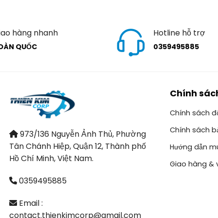
iao hàng nhanh
Hotline hỗ trợ
OÀN QUỐC
0359495885
Chính sác
Chính sách đổ
Chính sách b
973/136 Nguyễn Ảnh Thủ, Phường
Tân Chánh Hiệp, Quận 12, Thành phố
Hướng dẫn m
Hồ Chí Minh, Việt Nam.
Giao hàng & 
0359495885
Email :
contact.thienkimcorp@gmail.com