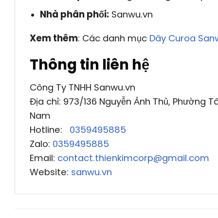
Nhà phân phối:
Sanwu.vn
Xem thêm
: Các danh mục
Dây Curoa San
Thông tin liên hệ
Công Ty TNHH Sanwu.vn
Địa chỉ: 973/136 Nguyễn Ảnh Thủ, Phường Tâ
Nam
Hotline:
0359495885
Zalo:
0359495885
Email:
contact.thienkimcorp@gmail.com
Website:
sanwu.vn