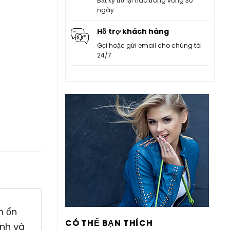
Bất kỳ trở lại nào trong vòng 30
ngày
Hỗ trợ khách hàng
Gọi hoặc gửi email cho chúng tôi
24/7
h ổn
CÓ THỂ BẠN THÍCH
anh và