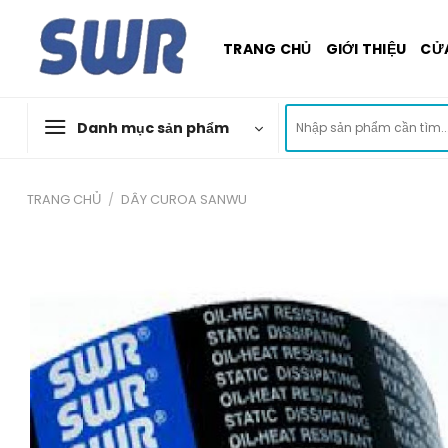
Skip
to
TRANG CHỦ
GIỚI THIỆU
CỬ
content
Tìm
Danh mục sản phẩm
kiếm:
TRANG CHỦ
/
DÂY CUROA SANWU