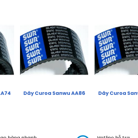
AA74
Dây Curoa Sanwu AA86
Dây Curoa San
iao hàng nhanh
Hotline hỗ trợ