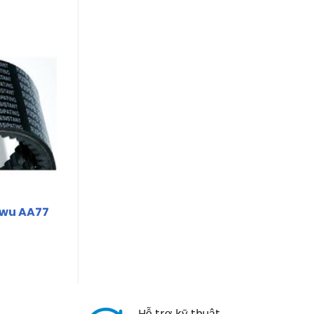
wu AA77
Hỗ trợ kỹ thuật