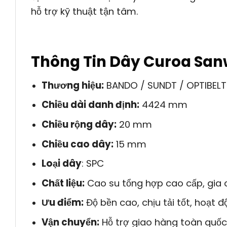
hỗ trợ kỹ thuật tận tâm.
Thông Tin Dây Curoa San
Thương hiệu:
BANDO / SUNDT / OPTIBELT
Chiều dài danh định:
4424 mm
Chiều rộng dây:
20 mm
Chiều cao dây:
15 mm
Loại dây
: SPC
Chất liệu:
Cao su tổng hợp cao cấp, gia c
Ưu điểm:
Độ bền cao, chịu tải tốt, hoạt 
Vận chuyển:
Hỗ trợ giao hàng toàn quố