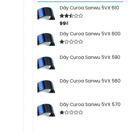
Dây Curoa Sanwu 5VX 610
99
₫
Được
xếp
hạng
Dây Curoa Sanwu 5VX 600
2.44
5 sao
Được
xếp
Dây Curoa Sanwu 5VX 590
hạng
1.00
5
sao
Dây Curoa Sanwu 5VX 580
Dây Curoa Sanwu 5VX 570
Được
xếp
hạng