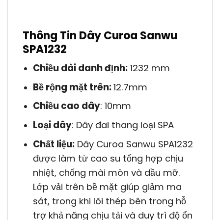
Thông Tin Dây Curoa Sanwu
SPA1232
Chiều dài danh định:
1232 mm
Bề rộng mặt trên:
12.7mm
Chiều cao dây
: 10mm
Loại dây
: Dây đai thang loại SPA
Chất liệu:
Dây Curoa Sanwu SPA1232
được làm từ cao su tổng hợp chịu
nhiệt, chống mài mòn và dầu mỡ.
Lớp vải trên bề mặt giúp giảm ma
sát, trong khi lõi thép bên trong hỗ
trợ khả năng chịu tải và duy trì độ ổn