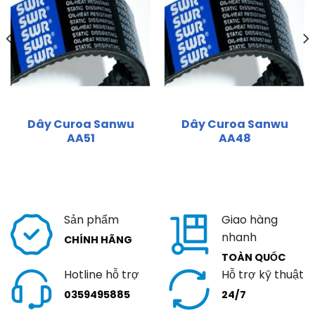
Dây Curoa Sanwu
Dây Curoa Sanwu
AA51
AA48
Sản phẩm
Giao hàng
nhanh
CHÍNH HÃNG
TOÀN QUỐC
Hotline hỗ trợ
Hỗ trợ kỹ thuật
0359495885
24/7