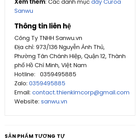
Xem thêm
: Các danh mục
dây Curoa
Sanwu
Thông tin liên hệ
Công Ty TNHH Sanwu.vn
Địa chỉ: 973/136 Nguyễn Ảnh Thủ,
Phường Tân Chánh Hiệp, Quận 12, Thành
phố Hồ Chí Minh, Việt Nam
Hotline: 0359495885
Zalo:
0359495885
Email:
contact.thienkimcorp@gmail.com
Website:
sanwu.vn
SẢN PHẨM TƯƠNG TỰ