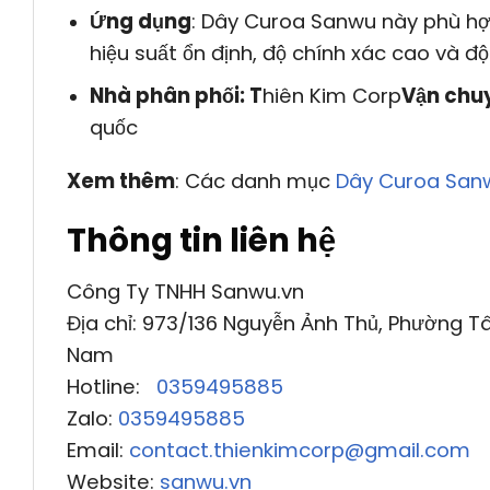
Ứng dụng
: Dây Curoa Sanwu này phù hợ
hiệu suất ổn định, độ chính xác cao và độ
Nhà phân phối: T
hiên Kim Corp
Vận chu
quốc
Xem thêm
: Các danh mục
Dây Curoa San
Thông tin liên hệ
Công Ty TNHH Sanwu.vn
Địa chỉ: 973/136 Nguyễn Ảnh Thủ, Phường Tâ
Nam
Hotline:
0359495885
Zalo:
0359495885
Email:
contact.thienkimcorp@gmail.com
Website:
sanwu.vn