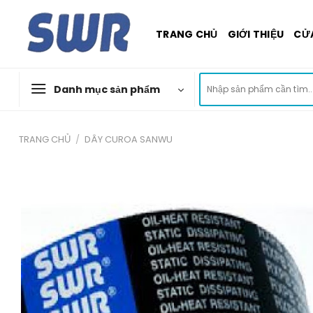
Skip
to
TRANG CHỦ
GIỚI THIỆU
CỬ
content
Tìm
Danh mục sản phẩm
kiếm:
TRANG CHỦ
/
DÂY CUROA SANWU