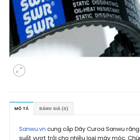
MÔ TẢ
ĐÁNH GIÁ (0)
Sanwu.vn
cung cấp Dây Curoa Sanwu răng 
suất vượt trội cho nhiều loại máy móc. Chú