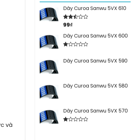
Dây Curoa Sanwu 5VX 610
99
₫
Được
xếp
hạng
Dây Curoa Sanwu 5VX 600
2.44
5 sao
Được
xếp
Dây Curoa Sanwu 5VX 590
hạng
1.00
5
sao
Dây Curoa Sanwu 5VX 580
Dây Curoa Sanwu 5VX 570
ực và
Được
xếp
hạng