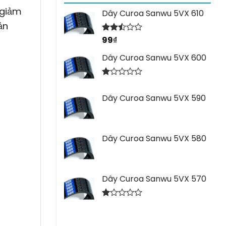
 giảm
Dây Curoa Sanwu 5VX 610
ản
99
₫
Được
xếp
hạng
Dây Curoa Sanwu 5VX 600
2.44
5 sao
Được
xếp
Dây Curoa Sanwu 5VX 590
hạng
1.00
5
sao
Dây Curoa Sanwu 5VX 580
Dây Curoa Sanwu 5VX 570
Được
xếp
hạng