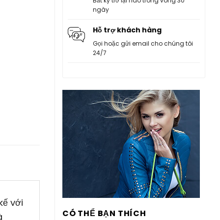
Bất kỳ trở lại nào trong vòng 30
ngày
Hỗ trợ khách hàng
Gọi hoặc gửi email cho chúng tôi
24/7
kế với
CÓ THỂ BẠN THÍCH
à