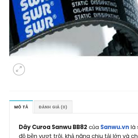
MÔ TẢ
ĐÁNH GIÁ (0)
Dây Curoa Sanwu BB82
của
Sanwu.vn
là 
độ bền vượt trội, khả năng chịu tải lớn và 