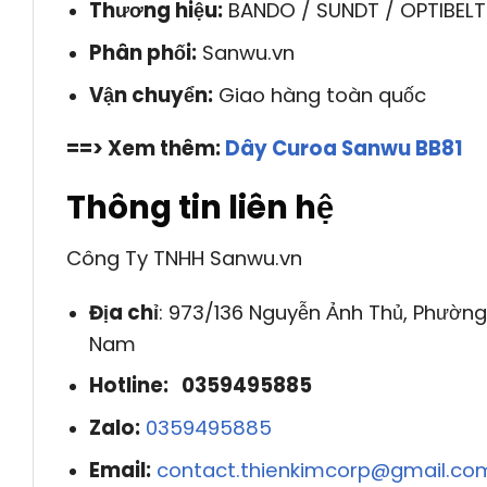
Thương hiệu:
BANDO / SUNDT / OPTIBELT
Phân phối:
Sanwu.vn
Vận chuyển:
Giao hàng toàn quốc
==> Xem thêm:
Dây Curoa Sanwu BB81
Thông tin liên hệ
Công Ty TNHH Sanwu.vn
Địa chỉ
: 973/136 Nguyễn Ảnh Thủ, Phường
Nam
Hotline: 0359495885
Zalo:
0359495885
Email:
contact.thienkimcorp@gmail.co