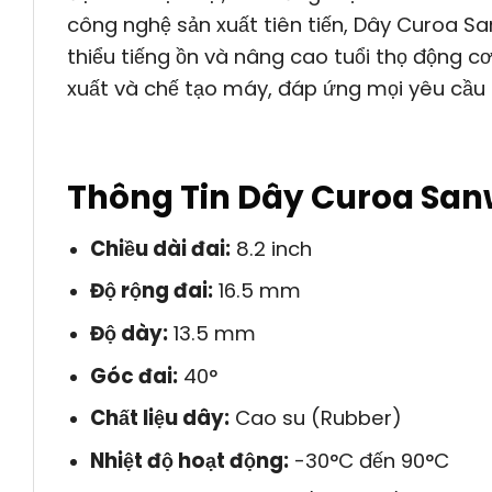
công nghệ sản xuất tiên tiến, Dây Curoa 
thiểu tiếng ồn và nâng cao tuổi thọ động cơ
xuất và chế tạo máy, đáp ứng mọi yêu cầu k
Thông Tin Dây Curoa Sa
Chiều dài đai:
8.2 inch
Độ rộng đai:
16.5 mm
Độ dày:
13.5 mm
Góc đai:
40°
Chất liệu dây:
Cao su (Rubber)
Nhiệt độ hoạt động:
-30°C đến 90°C