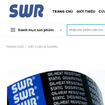
Skip
to
TRANG CHỦ
GIỚI THIỆU
CỬ
content
Tìm
Danh mục sản phẩm
kiếm:
TRANG CHỦ
/
DÂY CUROA SANWU