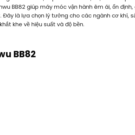
Sanwu BB82 giúp máy móc vận hành êm ái, ổn định,
. Đây là lựa chọn lý tưởng cho các ngành cơ khí, s
hắt khe về hiệu suất và độ bền.
nwu BB82