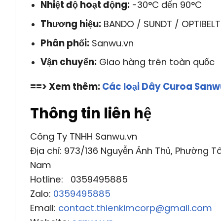
Nhiệt độ hoạt động:
-30°C đến 90°C
Thương hiệu:
BANDO / SUNDT / OPTIBELT
Phân phối:
Sanwu.vn
Vận chuyển:
Giao hàng trên toàn quốc
==> Xem thêm:
Các loại Dây Curoa San
Thông tin liên hệ
Công Ty TNHH Sanwu.vn
Địa chỉ: 973/136 Nguyễn Ảnh Thủ, Phường Tâ
Nam
Hotline: 0359495885
Zalo:
0359495885
Email:
contact.thienkimcorp@gmail.com