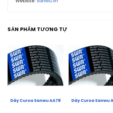
Website:
sanwu.vn
SẢN PHẨM TƯƠNG TỰ
Dây Curoa Sanwu AA78
Dây Curoa Sanwu 