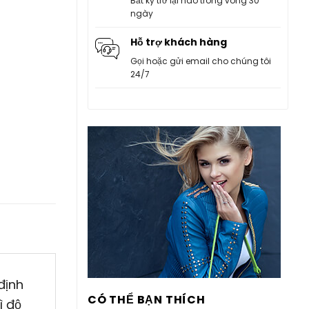
Bất kỳ trở lại nào trong vòng 30
ngày
Hỗ trợ khách hàng
Gọi hoặc gửi email cho chúng tôi
24/7
định
CÓ THỂ BẠN THÍCH
ì độ