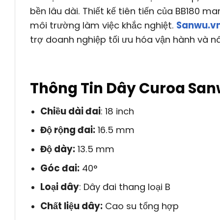
bền lâu dài. Thiết kế tiên tiến của BB180 man
môi trường làm việc khắc nghiệt.
Sanwu.v
trợ doanh nghiệp tối ưu hóa vận hành và nân
Thông Tin Dây Curoa San
Chiều dài đai
: 18 inch
Độ rộng đai:
16.5 mm
Độ dày:
13.5 mm
Góc đai:
40°
Loại dây
: Dây đai thang loại B
Chất liệu dây:
Cao su tổng hợp