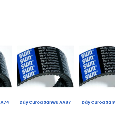
AA74
Dây Curoa Sanwu AA87
Dây Curoa Sa