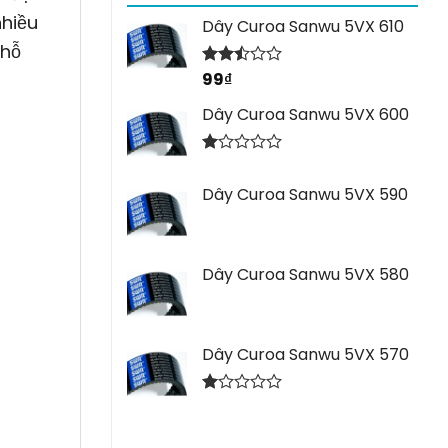
nhiều
Dây Curoa Sanwu 5VX 610
 hỗ
99
₫
Được
xếp
hạng
Dây Curoa Sanwu 5VX 600
2.44
5 sao
Được
xếp
Dây Curoa Sanwu 5VX 590
hạng
1.00
5
sao
Dây Curoa Sanwu 5VX 580
Dây Curoa Sanwu 5VX 570
Được
xếp
hạng