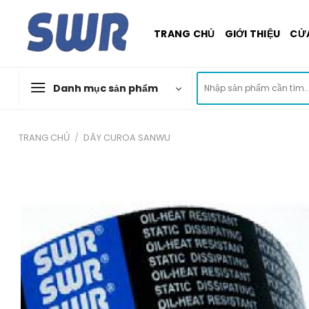
Skip
to
TRANG CHỦ
GIỚI THIỆU
CỬ
content
Tìm
Danh mục sản phẩm
kiếm:
TRANG CHỦ
/
DÂY CUROA SANWU