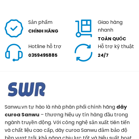
Sản phẩm
Giao hàng
nhanh
CHÍNH HÃNG
TOÀN QUỐC
Hotline hỗ trợ
Hỗ trợ kỹ thuật
0359495885
24/7
Sanwu.vn tự hào là nhà phân phối chính hãng
dây
curoa Sanwu
– thương hiệu uy tín hàng đầu trong
ngành truyền động. Với công nghệ sản xuất tiên tiến
và chất liệu cao cấp, dây curoa Sanwu đảm bảo độ
bền vượt trội, khả năng chịu lực tốt và hiệu suất hoạt