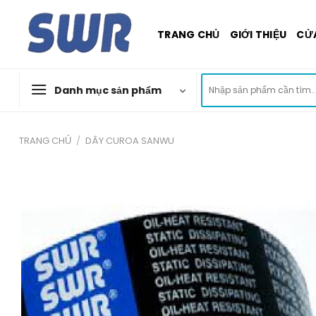
Skip
to
TRANG CHỦ
GIỚI THIỆU
CỬ
content
Tìm
Danh mục sản phẩm
kiếm:
TRANG CHỦ
/
DÂY CUROA SANWU