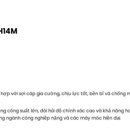
 H14M
ợp với sợi cáp gia cường, chịu lực tốt, bền bỉ và chống 
g công suất lớn, đòi hỏi độ chính xác cao và khả năng h
ong ngành công nghiệp nặng và các máy móc hiện đại.