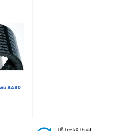
nwu AA90
Hỗ trợ kỹ thuật