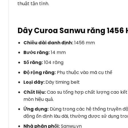
thuật tận tình.
Dây Curoa Sanwu răng 1456
Chiều dài danh định:
1456 mm
Bước răng:
14 mm
Số răng:
104 răng
Độ rộng răng:
Phụ thuộc vào mã cụ thể
Loại dây:
Dây timing belt
Chất liệu:
Cao su tổng hợp chất lượng cao kết h
mòn hiệu quả.
Ứng dụng:
Dùng trong các hệ thống truyền độn
động ổn định lâu dài, thường được sử dụng tr
Nhà phân phối:
Sanwu.vn