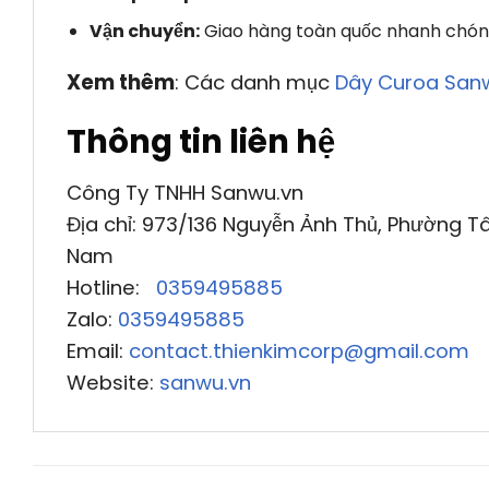
Vận chuyển:
Giao hàng toàn quốc nhanh chóng
Xem thêm
: Các danh mục
Dây Curoa San
Thông tin liên hệ
Công Ty TNHH Sanwu.vn
Địa chỉ: 973/136 Nguyễn Ảnh Thủ, Phường Tâ
Nam
Hotline:
0359495885
Zalo:
0359495885
Email:
contact.thienkimcorp@gmail.com
Website:
sanwu.vn