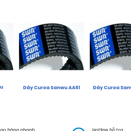
wu
Dây Curoa Sanwu AA51
Dây Curoa Sa
iao hàng nhanh
Hotline hỗ trợ