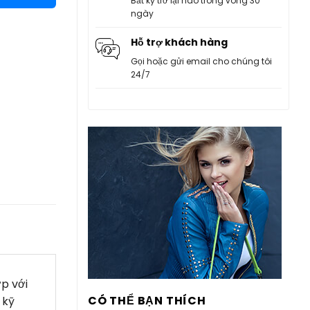
Bất kỳ trở lại nào trong vòng 30
ngày
Hỗ trợ khách hàng
Gọi hoặc gửi email cho chúng tôi
24/7
p với
CÓ THỂ BẠN THÍCH
 kỹ