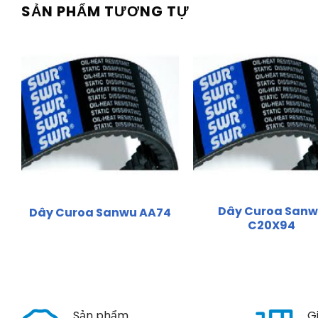
SẢN PHẨM TƯƠNG TỰ
Dây Curoa San
Dây Curoa Sanwu AA74
C20X94
Sản phẩm
G