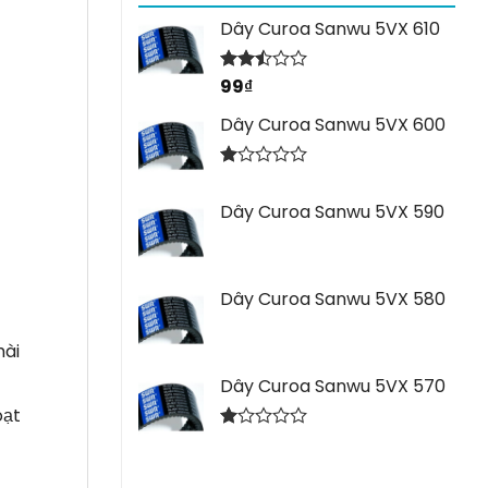
Dây Curoa Sanwu 5VX 610
99
₫
Được
xếp
hạng
Dây Curoa Sanwu 5VX 600
2.44
5 sao
Được
xếp
Dây Curoa Sanwu 5VX 590
hạng
1.00
5
sao
Dây Curoa Sanwu 5VX 580
mài
Dây Curoa Sanwu 5VX 570
oạt
Được
xếp
hạng