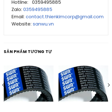
Hotline: 0359495885
Zalo:
0359495885
Email:
contact.thienkimcorp@gmail.com
Website:
sanwu.vn
SẢN PHẨM TƯƠNG TỰ