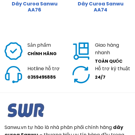
Dây Curoa Sanwu
Dây Curoa Sanwu
AA76
AA74
Sản phẩm
Giao hàng
nhanh
CHÍNH HÃNG
TOÀN QUỐC
Hotline hỗ trợ
Hỗ trợ kỹ thuật
0359495885
24/7
Sanwu.vn tự hào là nhà phân phối chính hãng
dây
curoa Sanwu
– thương hiệu uy tín hàng đầu trong