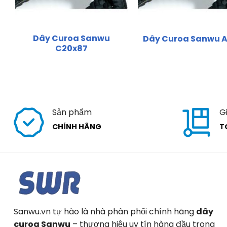
Dây Curoa Sanwu
Dây Curoa Sanwu 
C20x87
Sản phẩm
G
CHÍNH HÃNG
T
Sanwu.vn tự hào là nhà phân phối chính hãng
dây
curoa Sanwu
– thương hiệu uy tín hàng đầu trong