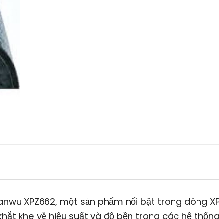
anwu XPZ662, một sản phẩm nổi bật trong dòng XP
khắt khe về hiệu suất và độ bền trong các hệ thốn