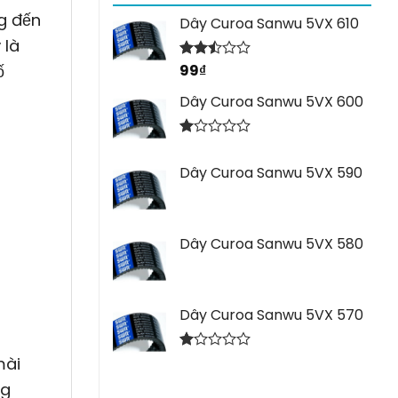
g đến
Dây Curoa Sanwu 5VX 610
 là
ố
99
₫
Được
xếp
hạng
Dây Curoa Sanwu 5VX 600
2.44
5 sao
Được
xếp
Dây Curoa Sanwu 5VX 590
hạng
1.00
5
sao
Dây Curoa Sanwu 5VX 580
Dây Curoa Sanwu 5VX 570
Được
mài
xếp
ng
hạng