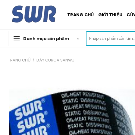
Skip
to
TRANG CHỦ
GIỚI THIỆU
CỬ
content
Tìm
Danh mục sản phẩm
kiếm:
TRANG CHỦ
/
DÂY CUROA SANWU