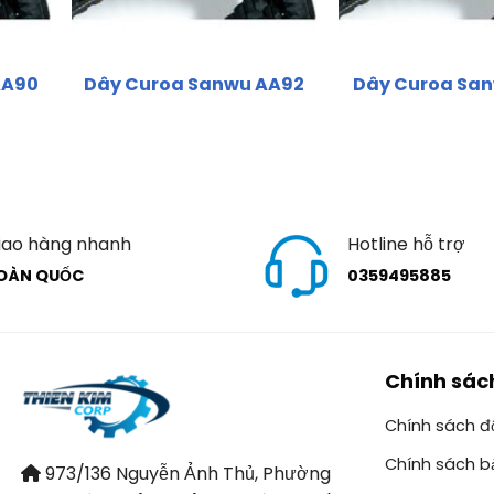
AA90
Dây Curoa Sanwu AA92
Dây Curoa San
iao hàng nhanh
Hotline hỗ trợ
OÀN QUỐC
0359495885
Chính sác
Chính sách đổ
Chính sách b
973/136 Nguyễn Ảnh Thủ, Phường