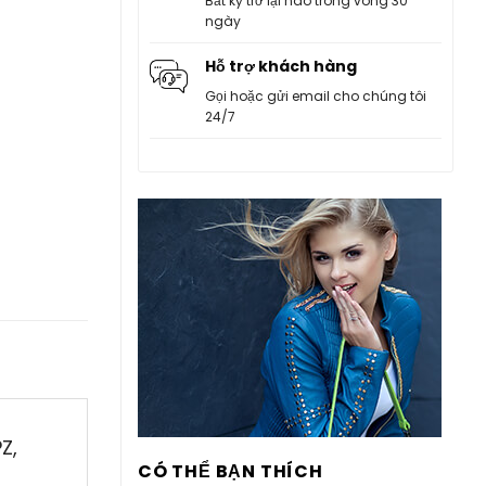
Bất kỳ trở lại nào trong vòng 30
ngày
Hỗ trợ khách hàng
Gọi hoặc gửi email cho chúng tôi
24/7
Z,
CÓ THỂ BẠN THÍCH
g