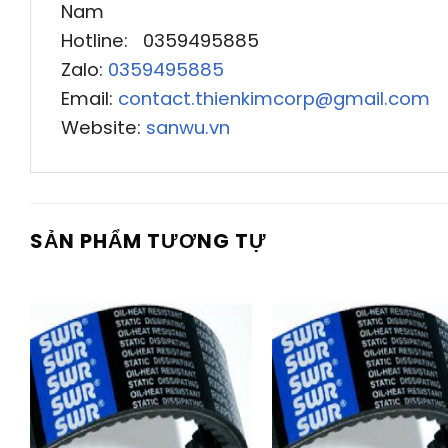
Nam
Hotline: 0359495885
Zalo:
0359495885
Email:
contact.thienkimcorp@gmail.com
Website:
sanwu.vn
SẢN PHẨM TƯƠNG TỰ