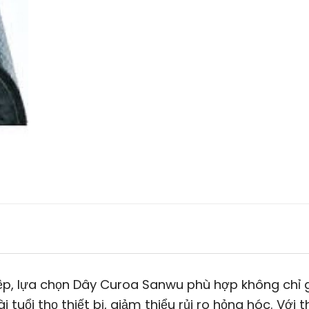
ệp, lựa chọn Dây Curoa Sanwu phù hợp không chỉ 
ổi thọ thiết bị, giảm thiểu rủi ro hỏng hóc. Với t