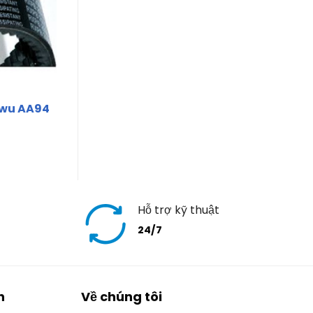
nwu AA94
Hỗ trợ kỹ thuật
24/7
h
Về chúng tôi