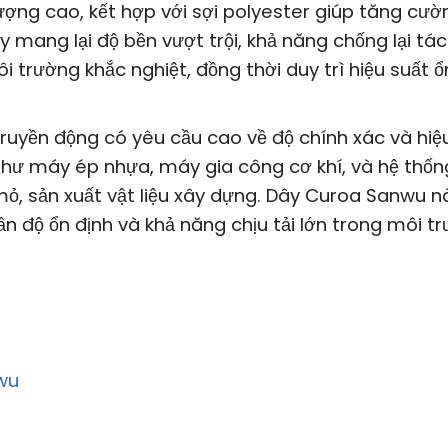
ượng cao, kết hợp với sợi polyester giúp tăng cườ
ày mang lại độ bền vượt trội, khả năng chống lại tá
 trường khắc nghiệt, đồng thời duy trì hiệu suất ổ
ruyền động có yêu cầu cao về độ chính xác và hiệ
hư máy ép nhựa, máy gia công cơ khí, và hệ thốn
ỏ, sản xuất vật liệu xây dựng. Dây Curoa Sanwu n
n độ ổn định và khả năng chịu tải lớn trong môi t
wu