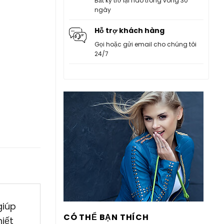
Bất kỳ trở lại nào trong vòng 30
ngày
Hỗ trợ khách hàng
Gọi hoặc gửi email cho chúng tôi
24/7
giúp
CÓ THỂ BẠN THÍCH
hiết