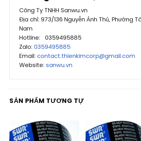
Công Ty TNHH Sanwu.vn
Địa chỉ: 973/136 Nguyễn Ảnh Thủ, Phường Tâ
Nam
Hotline: 0359495885
Zalo:
0359495885
Email:
contact.thienkimcorp@gmail.com
Website:
sanwu.vn
SẢN PHẨM TƯƠNG TỰ