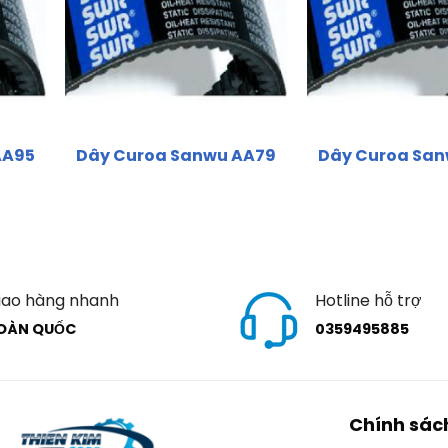
AA95
Dây Curoa Sanwu AA79
Dây Curoa Sa
iao hàng nhanh
Hotline hỗ trợ
OÀN QUỐC
0359495885
Chính sác