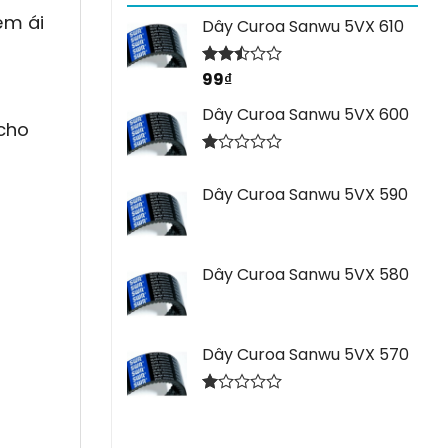
êm ái
Dây Curoa Sanwu 5VX 610
99
₫
Được
xếp
hạng
Dây Curoa Sanwu 5VX 600
2.44
 cho
5 sao
Được
xếp
Dây Curoa Sanwu 5VX 590
hạng
1.00
5
sao
Dây Curoa Sanwu 5VX 580
Dây Curoa Sanwu 5VX 570
Được
xếp
hạng