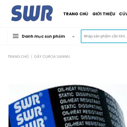
Skip
to
TRANG CHỦ
GIỚI THIỆU
CỬ
content
Tìm
Danh mục sản phẩm
kiếm:
TRANG CHỦ
/
DÂY CUROA SANWU