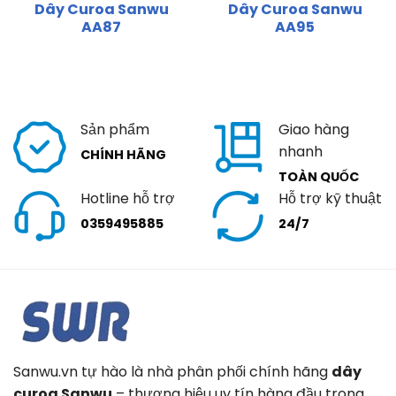
Dây Curoa Sanwu
Dây Curoa Sanwu
AA87
AA95
Sản phẩm
Giao hàng
nhanh
CHÍNH HÃNG
TOÀN QUỐC
Hotline hỗ trợ
Hỗ trợ kỹ thuật
0359495885
24/7
Sanwu.vn tự hào là nhà phân phối chính hãng
dây
curoa Sanwu
– thương hiệu uy tín hàng đầu trong