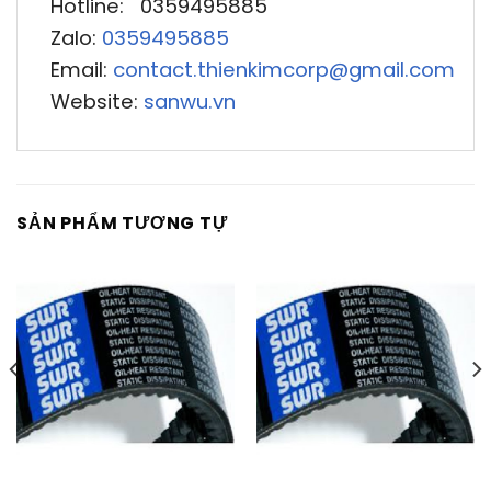
Hotline: 0359495885
Zalo:
0359495885
Email:
contact.thienkimcorp@gmail.com
Website:
sanwu.vn
SẢN PHẨM TƯƠNG TỰ