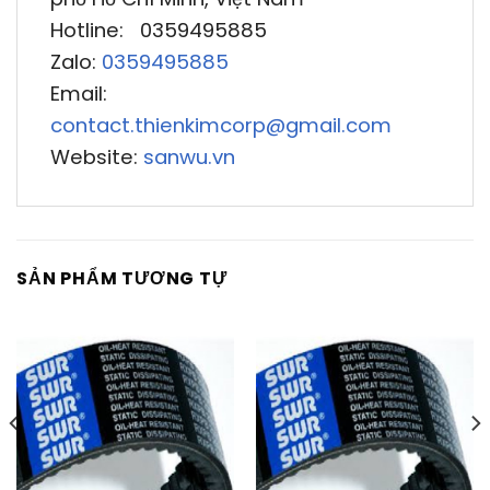
Hotline: 0359495885
Zalo:
0359495885
Email:
contact.thienkimcorp@gmail.com
Website:
sanwu.vn
SẢN PHẨM TƯƠNG TỰ