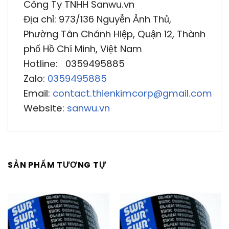
Công Ty TNHH Sanwu.vn
Địa chỉ: 973/136 Nguyễn Ảnh Thủ,
Phường Tân Chánh Hiệp, Quận 12, Thành
phố Hồ Chí Minh, Việt Nam
Hotline: 0359495885
Zalo:
0359495885
Email:
contact.thienkimcorp@gmail.com
Website:
sanwu.vn
SẢN PHẨM TƯƠNG TỰ