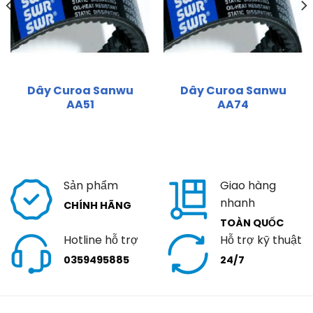
Dây Curoa Sanwu
Dây Curoa Sanwu
AA51
AA74
Sản phẩm
Giao hàng
nhanh
CHÍNH HÃNG
TOÀN QUỐC
Hotline hỗ trợ
Hỗ trợ kỹ thuật
0359495885
24/7