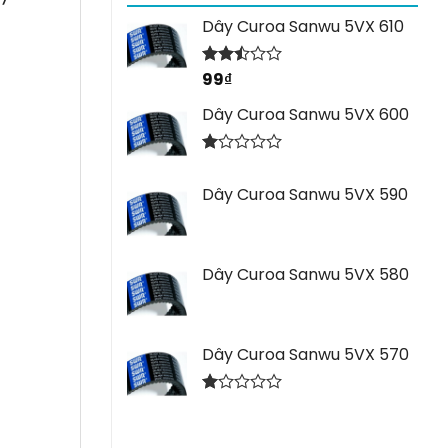
Dây Curoa Sanwu 5VX 610
99
₫
Được
xếp
hạng
Dây Curoa Sanwu 5VX 600
2.44
5 sao
Được
xếp
Dây Curoa Sanwu 5VX 590
hạng
1.00
5
sao
Dây Curoa Sanwu 5VX 580
Dây Curoa Sanwu 5VX 570
Được
xếp
hạng