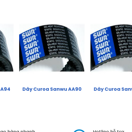
AA94
Dây Curoa Sanwu AA90
Dây Curoa Sa
iao hàng nhanh
Hotline hỗ trợ