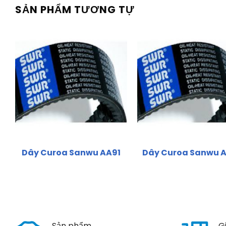
SẢN PHẨM TƯƠNG TỰ
Dây Curoa Sanwu AA91
Dây Curoa Sanwu 
Sản phẩm
G