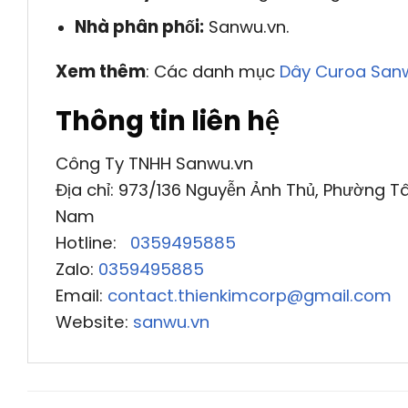
Nhà phân phối:
Sanwu.vn.
Xem thêm
: Các danh mục
Dây Curoa San
Thông tin liên hệ
Công Ty TNHH Sanwu.vn
Địa chỉ: 973/136 Nguyễn Ảnh Thủ, Phường Tâ
Nam
Hotline:
0359495885
Zalo:
0359495885
Email:
contact.thienkimcorp@gmail.com
Website:
sanwu.vn