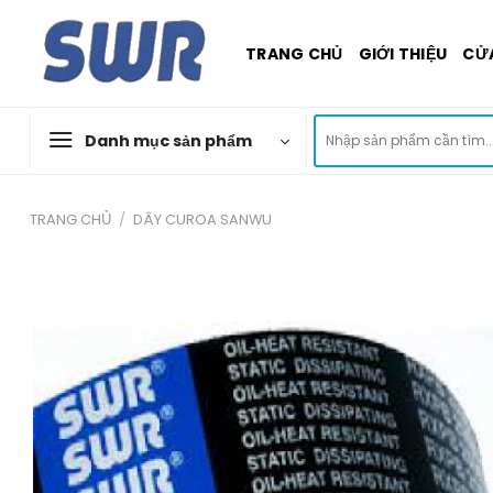
Skip
to
TRANG CHỦ
GIỚI THIỆU
CỬ
content
Tìm
Danh mục sản phẩm
kiếm:
TRANG CHỦ
/
DÂY CUROA SANWU