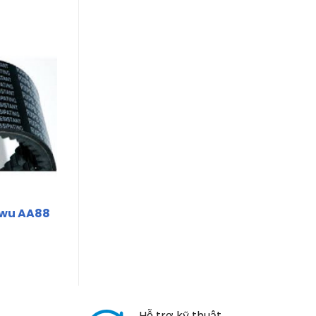
nwu AA88
Hỗ trợ kỹ thuật