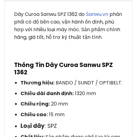
Dây Curoa Sanwu SPZ 1362 do
Sanwu.vn
phân
phối có độ bền cao, vận hành ổn định, phù
hợp với nhiều loại máy móc. Sản phẩm chính
hãng, giá tốt, hỗ trợ kỹ thuật tận tình.
Thông Tin Dây Curoa Sanwu SPZ
1362
Thương hiệu:
BANDO / SUNDT / OPTIBELT.
Chiều dài danh định:
1320 mm
Chiều rộng:
20 mm
Chiều cao:
15 mm
Loại dây
: SPZ
Chất liệu:
Sản phẩm được chế tạo từ cao