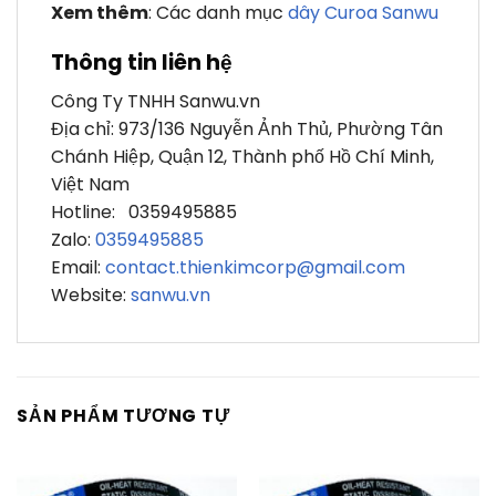
Xem thêm
: Các danh mục
dây Curoa Sanwu
Thông tin liên hệ
Công Ty TNHH Sanwu.vn
Địa chỉ: 973/136 Nguyễn Ảnh Thủ, Phường Tân
Chánh Hiệp, Quận 12, Thành phố Hồ Chí Minh,
Việt Nam
Hotline: 0359495885
Zalo:
0359495885
Email:
contact.thienkimcorp@gmail.com
Website:
sanwu.vn
SẢN PHẨM TƯƠNG TỰ