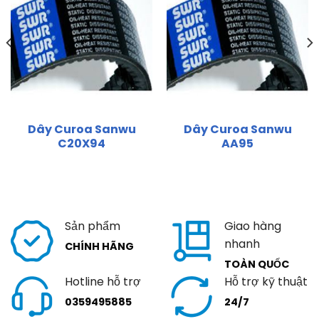
Dây Curoa Sanwu
Dây Curoa Sanwu
C20X94
AA95
Sản phẩm
Giao hàng
nhanh
CHÍNH HÃNG
TOÀN QUỐC
Hotline hỗ trợ
Hỗ trợ kỹ thuật
0359495885
24/7