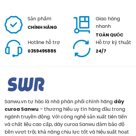
Sản phẩm
Giao hàng
nhanh
CHÍNH HÃNG
TOÀN QUỐC
Hotline hỗ trợ
Hỗ trợ kỹ thuật
0359495885
24/7
Sanwu.vn tự hào là nhà phân phối chính hãng
dây
curoa Sanwu
– thương hiệu uy tín hàng đầu trong
ngành truyền động. Với công nghệ sản xuất tiên tiến
và chất liệu cao cấp, dây curoa Sanwu đảm bảo độ
bền vượt trội, khả năng chịu lực tốt và hiệu suất hoạt