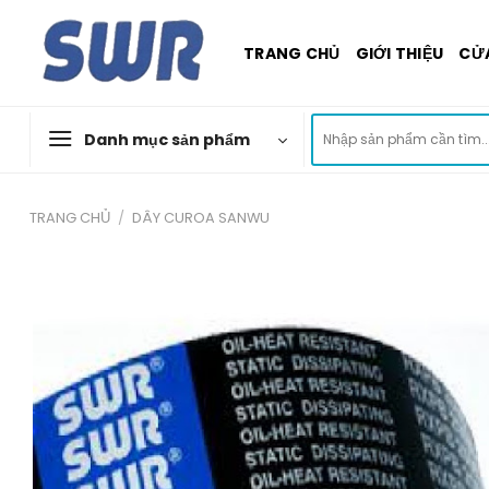
Skip
to
TRANG CHỦ
GIỚI THIỆU
CỬ
content
Tìm
Danh mục sản phẩm
kiếm:
TRANG CHỦ
/
DÂY CUROA SANWU