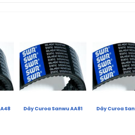
AA48
Dây Curoa Sanwu AA81
Dây Curoa San