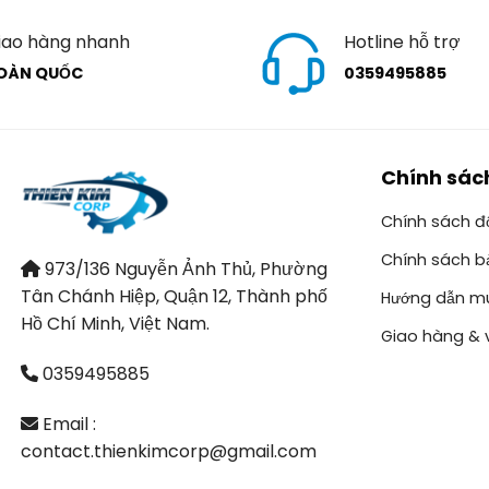
iao hàng nhanh
Hotline hỗ trợ
OÀN QUỐC
0359495885
Chính sác
Chính sách đổ
Chính sách b
973/136 Nguyễn Ảnh Thủ, Phường
Tân Chánh Hiệp, Quận 12, Thành phố
Hướng dẫn m
Hồ Chí Minh, Việt Nam.
Giao hàng & 
0359495885
Email :
contact.thienkimcorp@gmail.com