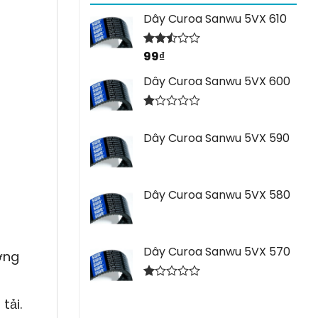
Dây Curoa Sanwu 5VX 610
99
₫
Được
xếp
hạng
Dây Curoa Sanwu 5VX 600
2.44
5 sao
Được
xếp
Dây Curoa Sanwu 5VX 590
hạng
1.00
5
sao
Dây Curoa Sanwu 5VX 580
Dây Curoa Sanwu 5VX 570
ờng
Được
xếp
tải.
hạng