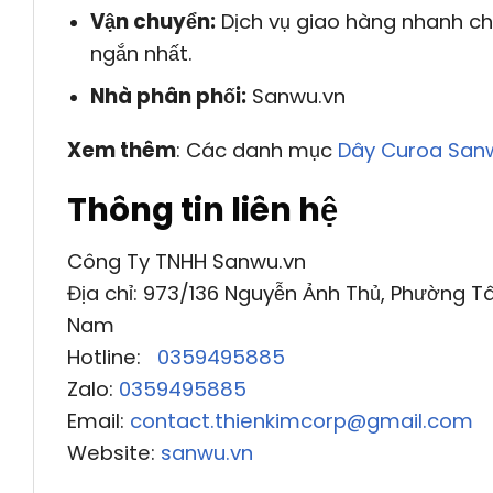
Vận chuyển:
Dịch vụ giao hàng nhanh ch
ngắn nhất.
Nhà phân phối:
Sanwu.vn
Xem thêm
: Các danh mục
Dây Curoa San
Thông tin liên hệ
Công Ty TNHH Sanwu.vn
Địa chỉ: 973/136 Nguyễn Ảnh Thủ, Phường Tâ
Nam
Hotline:
0359495885
Zalo:
0359495885
Email:
contact.thienkimcorp@gmail.com
Website:
sanwu.vn