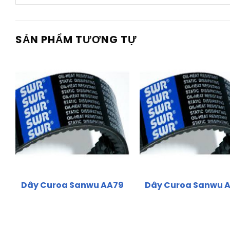
SẢN PHẨM TƯƠNG TỰ
Dây Curoa Sanwu AA79
Dây Curoa Sanwu 