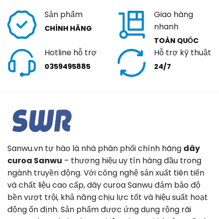
Sản phẩm
Giao hàng
nhanh
CHÍNH HÃNG
TOÀN QUỐC
Hotline hỗ trợ
Hỗ trợ kỹ thuật
0359495885
24/7
Sanwu.vn tự hào là nhà phân phối chính hãng
dây
curoa Sanwu
– thương hiệu uy tín hàng đầu trong
ngành truyền động. Với công nghệ sản xuất tiên tiến
và chất liệu cao cấp, dây curoa Sanwu đảm bảo độ
bền vượt trội, khả năng chịu lực tốt và hiệu suất hoạt
động ổn định. Sản phẩm được ứng dụng rộng rãi