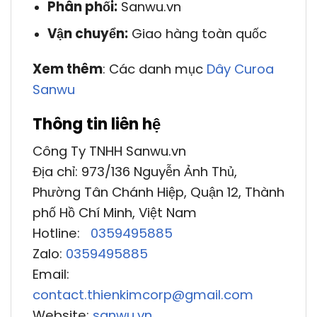
Phân phối:
Sanwu.vn
Vận chuyển:
Giao hàng toàn quốc
Xem thêm
: Các danh mục
Dây Curoa
Sanwu
Thông tin liên hệ
Công Ty TNHH Sanwu.vn
Địa chỉ: 973/136 Nguyễn Ảnh Thủ,
Phường Tân Chánh Hiệp, Quận 12, Thành
phố Hồ Chí Minh, Việt Nam
Hotline:
0359495885
Zalo:
0359495885
Email:
contact.thienkimcorp@gmail.com
Website:
sanwu.vn