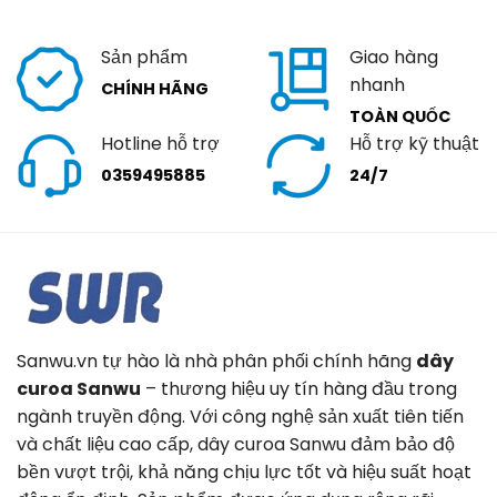
Sản phẩm
Giao hàng
nhanh
CHÍNH HÃNG
TOÀN QUỐC
Hotline hỗ trợ
Hỗ trợ kỹ thuật
0359495885
24/7
Sanwu.vn tự hào là nhà phân phối chính hãng
dây
curoa Sanwu
– thương hiệu uy tín hàng đầu trong
ngành truyền động. Với công nghệ sản xuất tiên tiến
và chất liệu cao cấp, dây curoa Sanwu đảm bảo độ
bền vượt trội, khả năng chịu lực tốt và hiệu suất hoạt