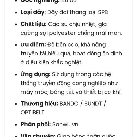
Góc nghiêng:
40 độ
Loại dây
: Dây đai thang loại SPB
Chất liệu:
Cao su chịu nhiệt, gia
cường sợi polyester chống mài mòn.
Ưu điểm:
Độ bền cao, khả năng
truyền tải hiệu quả, hoạt động ổn định
ở điều kiện khắc nghiệt.
Ứng dụng:
Sử dụng trong các hệ
thống truyền động công nghiệp như
máy móc, băng tải, và thiết bị cơ khí.
Thương hiệu:
BANDO / SUNDT /
OPTIBELT
Phân phối:
Sanwu.vn
Vận chuyển:
Giao hàng toàn quốc