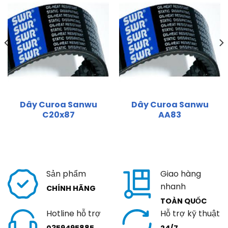
Dây Curoa Sanwu
Dây Curoa Sanwu
C20x87
AA83
Sản phẩm
Giao hàng
nhanh
CHÍNH HÃNG
TOÀN QUỐC
Hotline hỗ trợ
Hỗ trợ kỹ thuật
0359495885
24/7