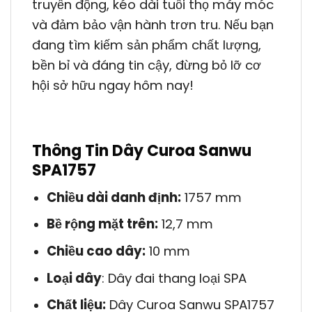
truyền động, kéo dài tuổi thọ máy móc
và đảm bảo vận hành trơn tru. Nếu bạn
đang tìm kiếm sản phẩm chất lượng,
bền bỉ và đáng tin cậy, đừng bỏ lỡ cơ
hội sở hữu ngay hôm nay!
Thông Tin Dây Curoa Sanwu
SPA1757
Chiều dài danh định:
1757 mm
Bề rộng mặt trên:
12,7 mm
Chiều cao dây:
10 mm
Loại dây
: Dây đai thang loại SPA
Chất liệu:
Dây Curoa Sanwu SPA1757