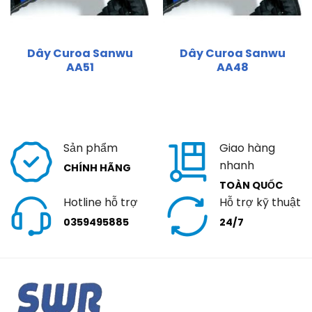
Dây Curoa Sanwu
Dây Curoa Sanwu
AA51
AA48
Sản phẩm
Giao hàng
nhanh
CHÍNH HÃNG
TOÀN QUỐC
Hotline hỗ trợ
Hỗ trợ kỹ thuật
0359495885
24/7