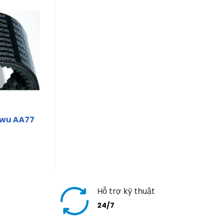
wu AA77
Hỗ trợ kỹ thuật
24/7