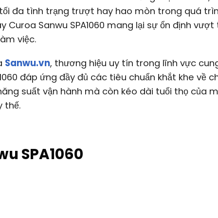
ối đa tình trạng trượt hay hao mòn trong quá trì
y Curoa Sanwu SPA1060 mang lại sự ổn định vượt t
làm việc.
ủa
Sanwu.vn
, thương hiệu uy tín trong lĩnh vực cun
1060 đáp ứng đầy đủ các tiêu chuẩn khắt khe về c
năng suất vận hành mà còn kéo dài tuổi thọ của 
 thế.
nwu SPA1060