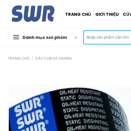
Skip
to
TRANG CHỦ
GIỚI THIỆU
CỬ
content
Tìm
Danh mục sản phẩm
kiếm:
TRANG CHỦ
/
DÂY CUROA SANWU