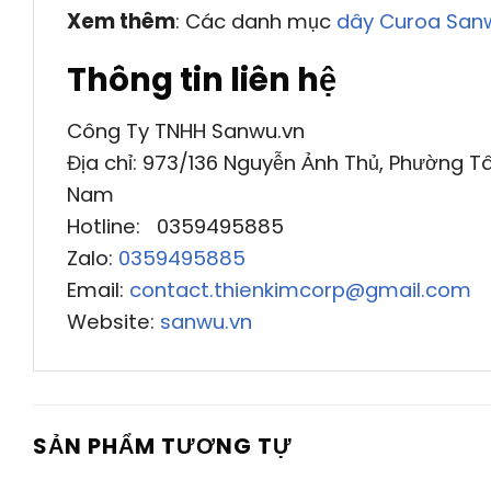
Xem thêm
: Các danh mục
dây Curoa San
Thông tin liên hệ
Công Ty TNHH Sanwu.vn
Địa chỉ: 973/136 Nguyễn Ảnh Thủ, Phường Tâ
Nam
Hotline: 0359495885
Zalo:
0359495885
Email:
contact.thienkimcorp@gmail.com
Website:
sanwu.vn
SẢN PHẨM TƯƠNG TỰ