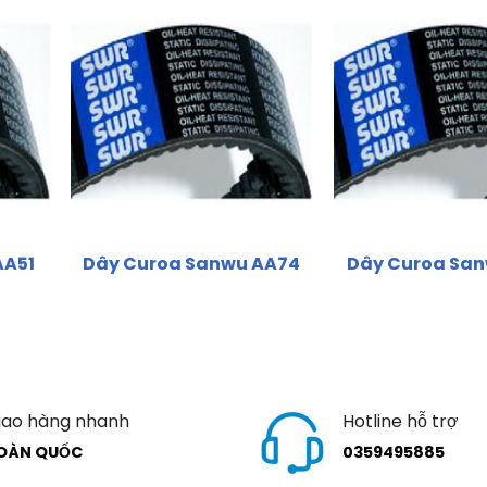
AA51
Dây Curoa Sanwu AA74
Dây Curoa San
iao hàng nhanh
Hotline hỗ trợ
OÀN QUỐC
0359495885