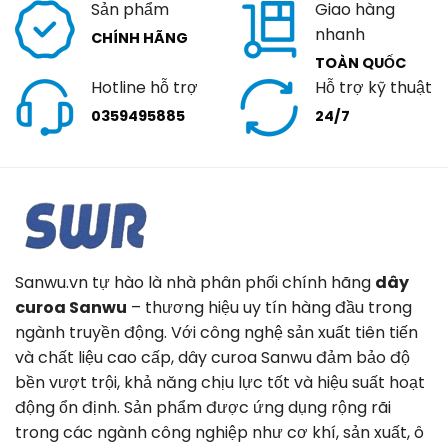
Sản phẩm
Giao hàng
nhanh
CHÍNH HÃNG
TOÀN QUỐC
Hotline hỗ trợ
Hỗ trợ kỹ thuật
0359495885
24/7
Sanwu.vn tự hào là nhà phân phối chính hãng
dây
curoa Sanwu
– thương hiệu uy tín hàng đầu trong
ngành truyền động. Với công nghệ sản xuất tiên tiến
và chất liệu cao cấp, dây curoa Sanwu đảm bảo độ
bền vượt trội, khả năng chịu lực tốt và hiệu suất hoạt
động ổn định. Sản phẩm được ứng dụng rộng rãi
trong các ngành công nghiệp như cơ khí, sản xuất, ô