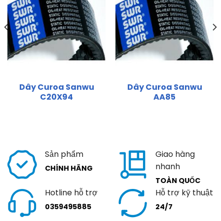
Dây Curoa Sanwu
Dây Curoa Sanwu
C20X94
AA85
Sản phẩm
Giao hàng
nhanh
CHÍNH HÃNG
TOÀN QUỐC
Hotline hỗ trợ
Hỗ trợ kỹ thuật
0359495885
24/7