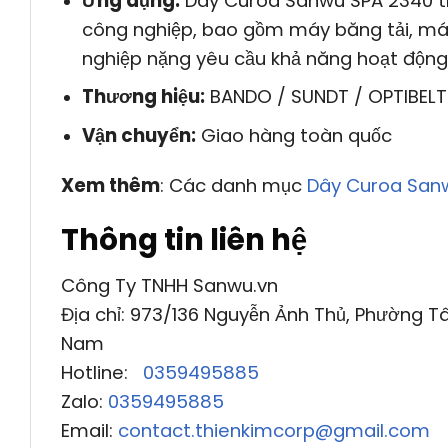
Ứng dụng:
Dây Curoa Sanwu SPA 2340 th
công nghiệp, bao gồm máy băng tải, máy 
nghiệp nặng yêu cầu khả năng hoạt động b
Thương hiệu:
BANDO / SUNDT / OPTIBELT
Vận chuyển:
Giao hàng toàn quốc
Xem thêm
: Các danh mục
Dây Curoa San
Thông tin liên hệ
Công Ty TNHH Sanwu.vn
Địa chỉ: 973/136 Nguyễn Ảnh Thủ, Phường Tâ
Nam
Hotline:
0359495885
Zalo:
0359495885
Email:
contact.thienkimcorp@gmail.com