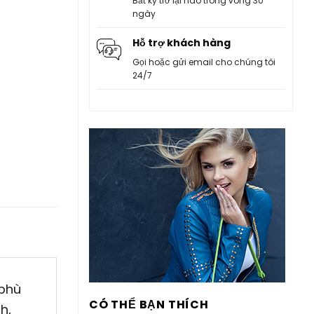
Bất kỳ trở lại nào trong vòng 30
ngày
Hỗ trợ khách hàng
Gọi hoặc gửi email cho chúng tôi
24/7
 phù
CÓ THỂ BẠN THÍCH
h,