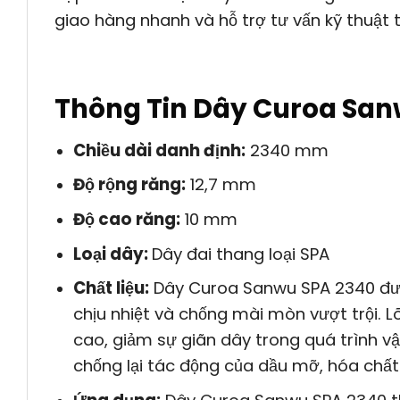
giao hàng nhanh và hỗ trợ tư vấn kỹ thuật t
Thông Tin Dây Curoa San
Chiều dài danh định:
2340 mm
Độ rộng răng:
12,7 mm
Độ cao răng:
10 mm
Loại dây:
Dây đai thang loại SPA
Chất liệu:
Dây Curoa Sanwu SPA 2340 được
chịu nhiệt và chống mài mòn vượt trội. L
cao, giảm sự giãn dây trong quá trình v
chống lại tác động của dầu mỡ, hóa chất