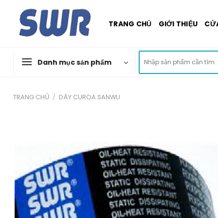
Skip
to
TRANG CHỦ
GIỚI THIỆU
CỬ
content
Tìm
Danh mục sản phẩm
kiếm:
TRANG CHỦ
/
DÂY CUROA SANWU