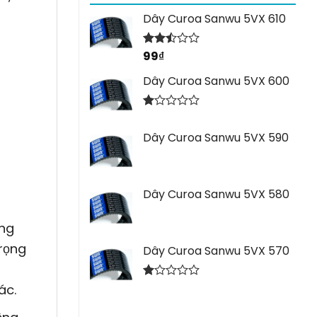
Dây Curoa Sanwu 5VX 610
99
₫
Được
xếp
hạng
Dây Curoa Sanwu 5VX 600
2.44
5 sao
Được
xếp
Dây Curoa Sanwu 5VX 590
hạng
1.00
5
sao
Dây Curoa Sanwu 5VX 580
ăng
trọng
Dây Curoa Sanwu 5VX 570
Được
ác.
xếp
hạng