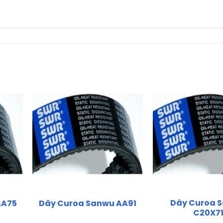
Dây Curoa 
AA75
Dây Curoa Sanwu AA91
C20X7