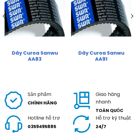
Dây Curoa Sanwu
Dây Curoa Sanwu
AA83
AA91
Sản phẩm
Giao hàng
nhanh
CHÍNH HÃNG
TOÀN QUỐC
Hotline hỗ trợ
Hỗ trợ kỹ thuật
0359495885
24/7