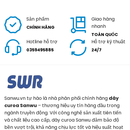
Sản phẩm
Giao hàng
nhanh
CHÍNH HÃNG
TOÀN QUỐC
Hotline hỗ trợ
Hỗ trợ kỹ thuật
0359495885
24/7
Sanwu.vn tự hào là nhà phân phối chính hãng
dây
curoa Sanwu
– thương hiệu uy tín hàng đầu trong
ngành truyền động. Với công nghệ sản xuất tiên tiến
và chất liệu cao cấp, dây curoa Sanwu đảm bảo độ
bền vượt trội, khả năng chịu lực tốt và hiệu suất hoạt