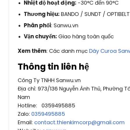
Nhiệt độ hoạt động:
-30°C đến 90°C
Thương hiệu:
BANDO / SUNDT / OPTIBELT
Phân phối
: Sanwu.vn
Vận chuyển:
Giao hàng toàn quốc
Xem thêm
: Các danh mục
Dây Curoa San
Thông tin liên hệ
Công Ty TNHH Sanwu.vn
Địa chỉ: 973/136 Nguyễn Ảnh Thủ, Phường Tâ
Nam
Hotline: 0359495885
Zalo:
0359495885
Email:
contact.thienkimcorp@gmail.com