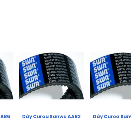
AA86
Dây Curoa Sanwu AA82
Dây Curoa Sa