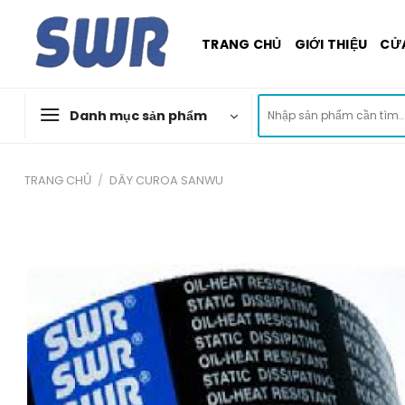
Skip
to
TRANG CHỦ
GIỚI THIỆU
CỬ
content
Tìm
Danh mục sản phẩm
kiếm:
TRANG CHỦ
/
DÂY CUROA SANWU