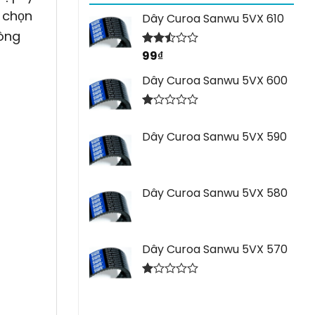
 chọn
Dây Curoa Sanwu 5VX 610
lòng
99
₫
Được
xếp
hạng
Dây Curoa Sanwu 5VX 600
2.44
5 sao
Được
xếp
Dây Curoa Sanwu 5VX 590
hạng
1.00
5
sao
Dây Curoa Sanwu 5VX 580
Dây Curoa Sanwu 5VX 570
Được
xếp
hạng