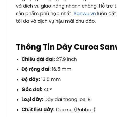
và dịch vụ giao hàng nhanh chóng. Hỗ trợ 
sản phẩm phù hợp nhất.
Sanwu.vn l
uôn đặt
tối đa và dịch vụ hậu mãi chu đáo.
Thông Tin Dây Curoa San
Chiều dài đai:
27.9 inch
Độ rộng đai:
16.5 mm
Độ dày:
13.5 mm
Góc đai:
40°
Loại dây:
Dây đai thang loại B
Chất liệu dây:
Cao su (Rubber)