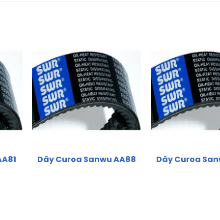
AA81
Dây Curoa Sanwu AA88
Dây Curoa Sa