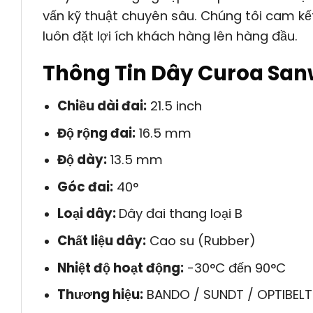
vấn kỹ thuật chuyên sâu. Chúng tôi cam kế
luôn đặt lợi ích khách hàng lên hàng đầu.
Thông Tin Dây Curoa San
Chiều dài đai:
21.5 inch
Độ rộng đai:
16.5 mm
Độ dày:
13.5 mm
Góc đai:
40°
Loại dây:
Dây đai thang loại B
Chất liệu dây:
Cao su (Rubber)
Nhiệt độ hoạt động:
-30°C đến 90°C
Thương hiệu:
BANDO / SUNDT / OPTIBELT