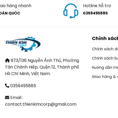
iao hàng nhanh
Hotline hỗ trợ
OÀN QUỐC
0359495885
Chính sác
Chính sách đổ
Chính sách b
973/136 Nguyễn Ảnh Thủ, Phường
Tân Chánh Hiệp, Quận 12, Thành phố
Hướng dẫn m
Hồ Chí Minh, Việt Nam.
Giao hàng & 
0359495885
Email :
contact.thienkimcorp@gmail.com