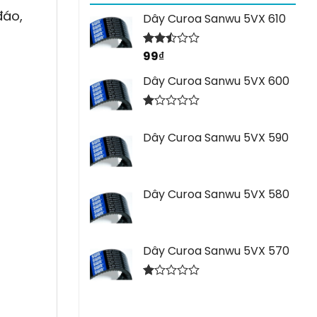
đáo,
Dây Curoa Sanwu 5VX 610
99
₫
Được
xếp
hạng
Dây Curoa Sanwu 5VX 600
2.44
5 sao
Được
xếp
Dây Curoa Sanwu 5VX 590
hạng
1.00
5
sao
Dây Curoa Sanwu 5VX 580
Dây Curoa Sanwu 5VX 570
Được
xếp
hạng