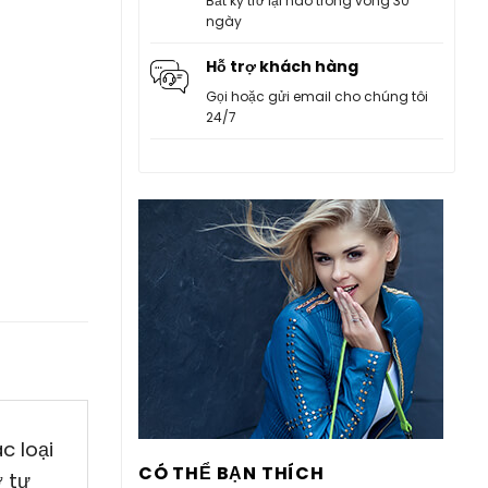
Bất kỳ trở lại nào trong vòng 30
ngày
Hỗ trợ khách hàng
Gọi hoặc gửi email cho chúng tôi
24/7
c loại
CÓ THỂ BẠN THÍCH
 tư