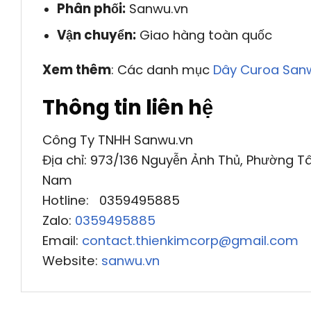
Phân phối:
Sanwu.vn
Vận chuyển:
Giao hàng toàn quốc
Xem thêm
: Các danh mục
Dây Curoa San
Thông tin liên hệ
Công Ty TNHH Sanwu.vn
Địa chỉ: 973/136 Nguyễn Ảnh Thủ, Phường Tâ
Nam
Hotline: 0359495885
Zalo:
0359495885
Email:
contact.thienkimcorp@gmail.com
Website:
sanwu.vn