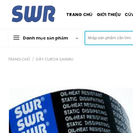
Skip
to
TRANG CHỦ
GIỚI THIỆU
CỬ
content
Tìm
Danh mục sản phẩm
kiếm:
TRANG CHỦ
/
DÂY CUROA SANWU