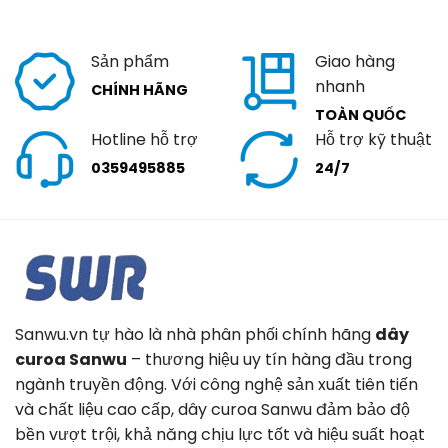
Sản phẩm
Giao hàng
nhanh
CHÍNH HÃNG
TOÀN QUỐC
Hotline hỗ trợ
Hỗ trợ kỹ thuật
0359495885
24/7
Sanwu.vn tự hào là nhà phân phối chính hãng
dây
curoa Sanwu
– thương hiệu uy tín hàng đầu trong
ngành truyền động. Với công nghệ sản xuất tiên tiến
và chất liệu cao cấp, dây curoa Sanwu đảm bảo độ
bền vượt trội, khả năng chịu lực tốt và hiệu suất hoạt