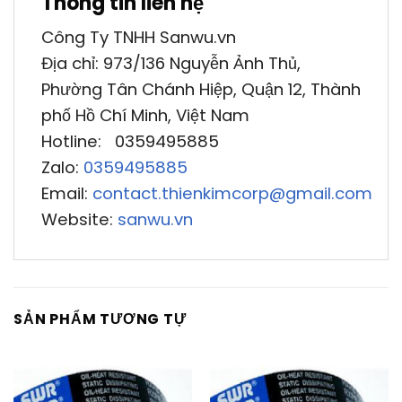
Thông tin liên hệ
Công Ty TNHH Sanwu.vn
Địa chỉ: 973/136 Nguyễn Ảnh Thủ,
Phường Tân Chánh Hiệp, Quận 12, Thành
phố Hồ Chí Minh, Việt Nam
Hotline: 0359495885
Zalo:
0359495885
Email:
contact.thienkimcorp@gmail.com
Website:
sanwu.vn
SẢN PHẨM TƯƠNG TỰ