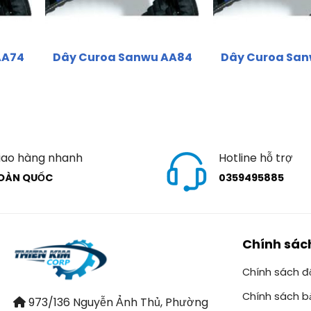
AA74
Dây Curoa Sanwu AA84
Dây Curoa Sa
iao hàng nhanh
Hotline hỗ trợ
OÀN QUỐC
0359495885
Chính sác
Chính sách đổ
Chính sách b
973/136 Nguyễn Ảnh Thủ, Phường