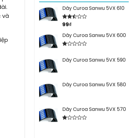
ài.
Dây Curoa Sanwu 5VX 610
c và
99
₫
Được
xếp
hạng
Dây Curoa Sanwu 5VX 600
2.44
iệp
5 sao
Được
xếp
Dây Curoa Sanwu 5VX 590
hạng
1.00
5
sao
Dây Curoa Sanwu 5VX 580
Dây Curoa Sanwu 5VX 570
Được
xếp
hạng