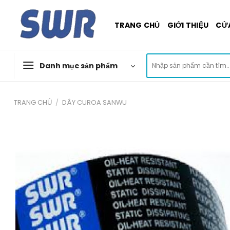
Skip
to
TRANG CHỦ
GIỚI THIỆU
CỬ
content
Tìm
Danh mục sản phẩm
kiếm:
TRANG CHỦ
/
DÂY CUROA SANWU