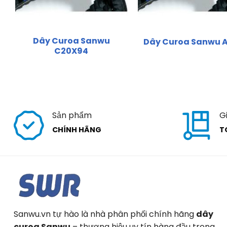
Dây Curoa Sanwu
Dây Curoa Sanwu 
C20X94
Sản phẩm
G
CHÍNH HÃNG
T
Sanwu.vn tự hào là nhà phân phối chính hãng
dây
curoa Sanwu
– thương hiệu uy tín hàng đầu trong