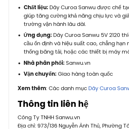
Chất liệu:
Dây Curoa Sanwu được chế tạo t
giúp tăng cường khả năng chịu lực và gi
trường vận hành lâu dài.
Ứng dụng:
Dây Curoa Sanwu 5V 2120 thíc
cầu ổn định và hiệu suất cao, chẳng hạ
thống băng tải, hoặc các thiết bị máy mó
Nhà phân phối:
Sanwu.vn
Vận chuyển:
Giao hàng toàn quốc
Xem thêm
: Các danh mục
Dây Curoa San
Thông tin liên hệ
Công Ty TNHH Sanwu.vn
Địa chỉ: 973/136 Nguyễn Ảnh Thủ, Phường Tâ