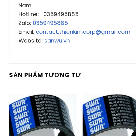
Nam
Hotline: 0359495885
Zalo:
0359495885
Email:
contact.thienkimcorp@gmail.com
Website:
sanwu.vn
SẢN PHẨM TƯƠNG TỰ