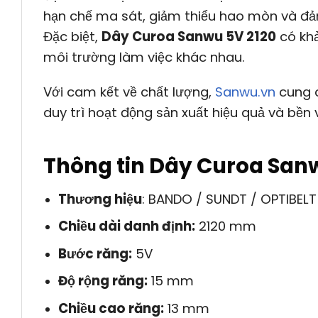
hạn chế ma sát, giảm thiểu hao mòn và đảm
Đặc biệt,
Dây Curoa Sanwu 5V 2120
có khả
môi trường làm việc khác nhau.
Với cam kết về chất lượng,
Sanwu.vn
cung c
duy trì hoạt động sản xuất hiệu quả và bền 
Thông tin Dây Curoa San
Thương hiệu
: BANDO / SUNDT / OPTIBELT
Chiều dài danh định:
2120 mm
Bước răng:
5V
Độ rộng răng:
15 mm
Chiều cao răng:
13 mm