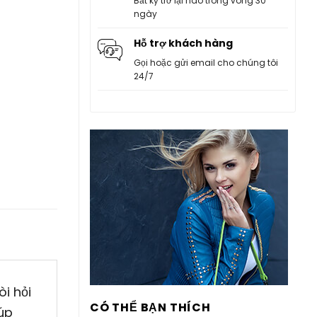
Bất kỳ trở lại nào trong vòng 30
ngày
Hỗ trợ khách hàng
Gọi hoặc gửi email cho chúng tôi
24/7
i hỏi
CÓ THỂ BẠN THÍCH
iúp