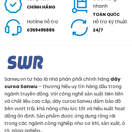
nhanh
CHÍNH HÃNG
TOÀN QUỐC
Hotline hỗ trợ
Hỗ trợ kỹ thuật
0359495885
24/7
Sanwu.vn tự hào là nhà phân phối chính hãng
dây
curoa Sanwu
– thương hiệu uy tín hàng đầu trong
ngành truyền động. Với công nghệ sản xuất tiên tiến
và chất liệu cao cấp, dây curoa Sanwu đảm bảo độ
bền vượt trội, khả năng chịu lực tốt và hiệu suất hoạt
động ổn định. Sản phẩm được ứng dụng rộng rãi
trong các ngành công nghiệp như cơ khí, sản xuất, ô
tô, nông nghiệp,…